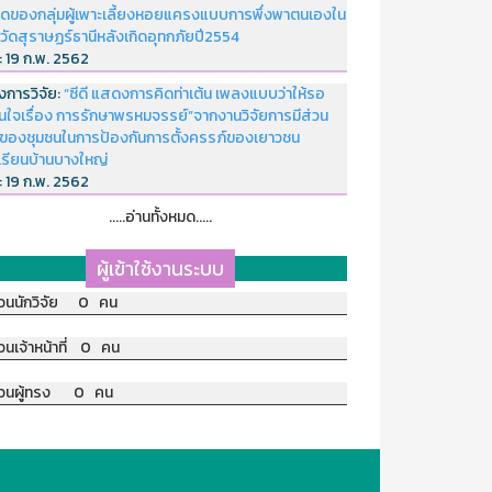
ดของกลุ่มผู้เพาะเลี้ยงหอยแครงแบบการพึ่งพาตนเองใน
หวัดสุราษฏร์ธานีหลังเกิดอุทกภัยปี2554
่:
19 ก.พ. 2562
งการวิจัย:
“ซีดี แสดงการคิดท่าเต้น เพลงแบบว่าให้รอ
อนใจเรื่อง การรักษาพรหมจรรย์”จากงานวิจัยการมีส่วน
มของชุมชนในการป้องกันการตั้งครรภ์ของเยาวชน
เรียนบ้านบางใหญ่
่:
19 ก.พ. 2562
.....อ่านทั้งหมด.....
ผู้เข้าใช้งานระบบ
วนนักวิจัย 0 คน
วนเจ้าหน้าที่ 0 คน
วนผู้ทรง 0 คน