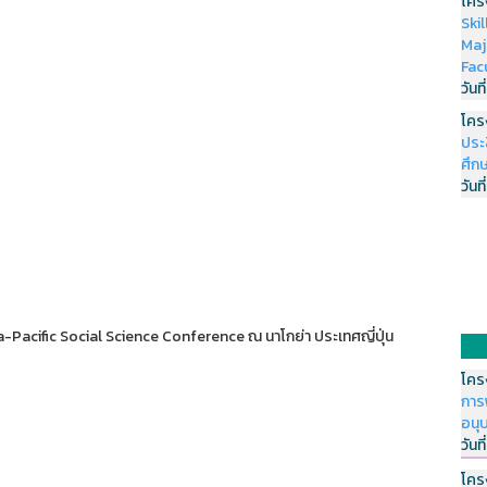
โคร
Ski
Maj
Fac
วันที
โคร
ประ
ศึกษ
วันที
-Pacific Social Science Conference ณ นาโกย่า ประเทศญี่ปุ่น
โคร
การ
อนุ
วันที
โคร