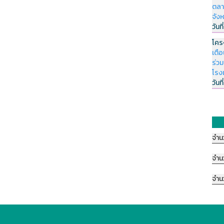
ตลา
จัง
วันที
โคร
เตื
ร่ว
โรง
วันที
จำน
จำน
จำน