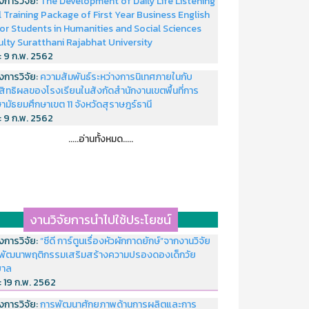
งการวิจัย:
The Development of Daily Life Listening
ll Training Package of First Year Business English
or Students in Humanities and Social Sciences
ulty Suratthani Rajabhat University
่:
9 ก.พ. 2562
งการวิจัย:
ความสัมพันธ์ระหว่างการนิเทศภายในกับ
สิทธิผลของโรงเรียนในสังกัดสำนักงานเขตพื้นที่การ
ามัธยมศึกษาเขต 11 จังหวัดสุราษฎร์ธานี
่:
9 ก.พ. 2562
.....อ่านทั้งหมด.....
งานวิจัยการนำไปใช้ประโยชน์
งการวิจัย:
“ซีดี การ์ตูนเรื่องหัวผักกาดยักษ์”จากงานวิจัย
พัฒนาพฤติกรรมเสริมสร้างความปรองดองเด็กวัย
บาล
่:
19 ก.พ. 2562
งการวิจัย:
การพัฒนาศักยภาพด้านการผลิตและการ