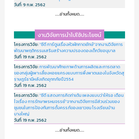
วันที่:
9 ก.พ. 2562
.....อ่านทั้งหมด.....
งานวิจัยการนำไปใช้ประโยชน์
โครงการวิจัย:
“ซีดี การ์ตูนเรื่องหัวผักกาดยักษ์”จากงานวิจัยการ
พัฒนาพฤติกรรมเสริมสร้างความปรองดองเด็กวัยอนุบาล
วันที่:
19 ก.พ. 2562
โครงการวิจัย:
การพัฒนาศักยภาพด้านการผลิตและการตลาด
ของกลุ่มผู้เพาะเลี้ยงหอยแครงแบบการพึ่งพาตนเองในจังหวัดสุ
ราษฏร์ธานีหลังเกิดอุทกภัยปี2554
วันที่:
19 ก.พ. 2562
โครงการวิจัย:
“ซีดี แสดงการคิดท่าเต้น เพลงแบบว่าให้รอ เตือน
ใจเรื่อง การรักษาพรหมจรรย์”จากงานวิจัยการมีส่วนร่วมของ
ชุมชนในการป้องกันการตั้งครรภ์ของเยาวชน โรงเรียนบ้าน
บางใหญ่
วันที่:
19 ก.พ. 2562
.....อ่านทั้งหมด.....