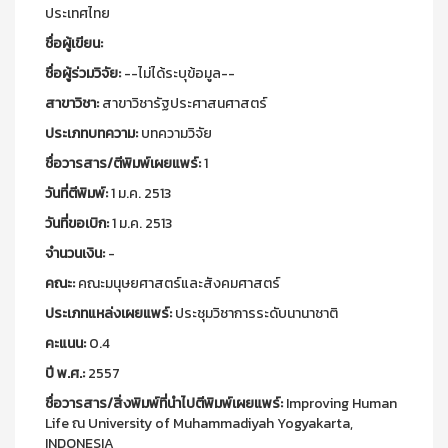
ประเทศไทย
ชื่อผู้เขียน:
ชื่อผู้ร่วมวิจัย:
--ไม่ได้ระบุข้อมูล--
สาขาวิชา:
สาขาวิชารัฐประศาสนศาสตร์
ประเภทบทความ:
บทความวิจัย
ชื่อวารสาร/ตีพิมพ์เผยแพร์:
1
วันที่ตีพิมพ์:
1 ม.ค. 2513
วันที่ขอเบิก:
1 ม.ค. 2513
จำนวนเงิน:
-
คณะ:
คณะมนุษยศาสตร์และสังคมศาสตร์
ประเภทแหล่งเผยแพร์:
ประชุมวิชาการระดับนานาชาติ
คะแนน:
0.4
ปี พ.ศ.:
2557
ชื่อวารสาร/สิ่งพิมพ์ที่นำไปตีพิมพ์เผยแพร์:
Improving Human
Life ณ University of Muhammadiyah Yogyakarta,
INDONESIA