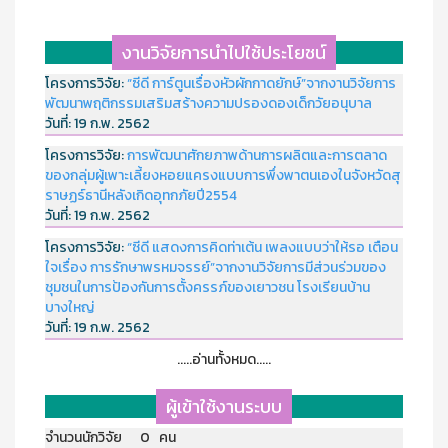
งานวิจัยการนำไปใช้ประโยชน์
โครงการวิจัย:
“ซีดี การ์ตูนเรื่องหัวผักกาดยักษ์”จากงานวิจัยการ
พัฒนาพฤติกรรมเสริมสร้างความปรองดองเด็กวัยอนุบาล
วันที่:
19 ก.พ. 2562
โครงการวิจัย:
การพัฒนาศักยภาพด้านการผลิตและการตลาด
ของกลุ่มผู้เพาะเลี้ยงหอยแครงแบบการพึ่งพาตนเองในจังหวัดสุ
ราษฏร์ธานีหลังเกิดอุทกภัยปี2554
วันที่:
19 ก.พ. 2562
โครงการวิจัย:
“ซีดี แสดงการคิดท่าเต้น เพลงแบบว่าให้รอ เตือน
ใจเรื่อง การรักษาพรหมจรรย์”จากงานวิจัยการมีส่วนร่วมของ
ชุมชนในการป้องกันการตั้งครรภ์ของเยาวชน โรงเรียนบ้าน
บางใหญ่
วันที่:
19 ก.พ. 2562
.....อ่านทั้งหมด.....
ผู้เข้าใช้งานระบบ
จำนวนนักวิจัย 0 คน