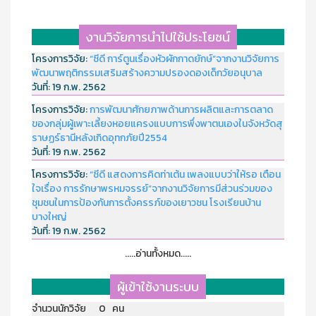
งานวิจัยการนำไปใช้ประโยชน์
โครงการวิจัย:
“ซีดี การ์ตูนเรื่องหัวผักกาดยักษ์”จากงานวิจัยการ
พัฒนาพฤติกรรมเสริมสร้างความปรองดองเด็กวัยอนุบาล
วันที่:
19 ก.พ. 2562
โครงการวิจัย:
การพัฒนาศักยภาพด้านการผลิตและการตลาด
ของกลุ่มผู้เพาะเลี้ยงหอยแครงแบบการพึ่งพาตนเองในจังหวัดสุ
ราษฏร์ธานีหลังเกิดอุทกภัยปี2554
วันที่:
19 ก.พ. 2562
โครงการวิจัย:
“ซีดี แสดงการคิดท่าเต้น เพลงแบบว่าให้รอ เตือน
ใจเรื่อง การรักษาพรหมจรรย์”จากงานวิจัยการมีส่วนร่วมของ
ชุมชนในการป้องกันการตั้งครรภ์ของเยาวชน โรงเรียนบ้าน
บางใหญ่
วันที่:
19 ก.พ. 2562
.....อ่านทั้งหมด.....
ผู้เข้าใช้งานระบบ
จำนวนนักวิจัย 0 คน