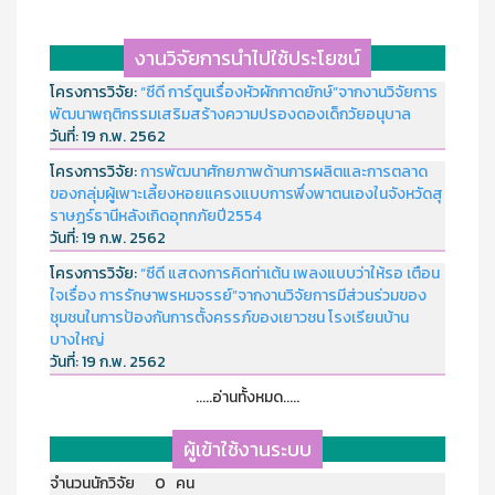
งานวิจัยการนำไปใช้ประโยชน์
โครงการวิจัย:
“ซีดี การ์ตูนเรื่องหัวผักกาดยักษ์”จากงานวิจัยการ
พัฒนาพฤติกรรมเสริมสร้างความปรองดองเด็กวัยอนุบาล
วันที่:
19 ก.พ. 2562
โครงการวิจัย:
การพัฒนาศักยภาพด้านการผลิตและการตลาด
ของกลุ่มผู้เพาะเลี้ยงหอยแครงแบบการพึ่งพาตนเองในจังหวัดสุ
ราษฏร์ธานีหลังเกิดอุทกภัยปี2554
วันที่:
19 ก.พ. 2562
โครงการวิจัย:
“ซีดี แสดงการคิดท่าเต้น เพลงแบบว่าให้รอ เตือน
ใจเรื่อง การรักษาพรหมจรรย์”จากงานวิจัยการมีส่วนร่วมของ
ชุมชนในการป้องกันการตั้งครรภ์ของเยาวชน โรงเรียนบ้าน
บางใหญ่
วันที่:
19 ก.พ. 2562
.....อ่านทั้งหมด.....
ผู้เข้าใช้งานระบบ
จำนวนนักวิจัย 0 คน