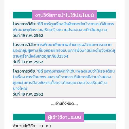
งานวิจัยการนำไปใช้ประโยชน์
โครงการวิจัย:
“ซีดี การ์ตูนเรื่องหัวผักกาดยักษ์”จากงานวิจัยการ
พัฒนาพฤติกรรมเสริมสร้างความปรองดองเด็กวัยอนุบาล
วันที่:
19 ก.พ. 2562
โครงการวิจัย:
การพัฒนาศักยภาพด้านการผลิตและการตลาด
ของกลุ่มผู้เพาะเลี้ยงหอยแครงแบบการพึ่งพาตนเองในจังหวัดสุ
ราษฏร์ธานีหลังเกิดอุทกภัยปี2554
วันที่:
19 ก.พ. 2562
โครงการวิจัย:
“ซีดี แสดงการคิดท่าเต้น เพลงแบบว่าให้รอ เตือน
ใจเรื่อง การรักษาพรหมจรรย์”จากงานวิจัยการมีส่วนร่วมของ
ชุมชนในการป้องกันการตั้งครรภ์ของเยาวชน โรงเรียนบ้าน
บางใหญ่
วันที่:
19 ก.พ. 2562
.....อ่านทั้งหมด.....
ผู้เข้าใช้งานระบบ
จำนวนนักวิจัย 0 คน