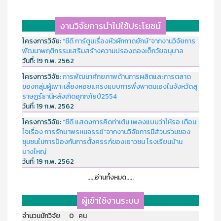
งานวิจัยการนำไปใช้ประโยชน์
โครงการวิจัย:
“ซีดี การ์ตูนเรื่องหัวผักกาดยักษ์”จากงานวิจัยการ
พัฒนาพฤติกรรมเสริมสร้างความปรองดองเด็กวัยอนุบาล
วันที่:
19 ก.พ. 2562
โครงการวิจัย:
การพัฒนาศักยภาพด้านการผลิตและการตลาด
ของกลุ่มผู้เพาะเลี้ยงหอยแครงแบบการพึ่งพาตนเองในจังหวัดสุ
ราษฏร์ธานีหลังเกิดอุทกภัยปี2554
วันที่:
19 ก.พ. 2562
โครงการวิจัย:
“ซีดี แสดงการคิดท่าเต้น เพลงแบบว่าให้รอ เตือน
ใจเรื่อง การรักษาพรหมจรรย์”จากงานวิจัยการมีส่วนร่วมของ
ชุมชนในการป้องกันการตั้งครรภ์ของเยาวชน โรงเรียนบ้าน
บางใหญ่
วันที่:
19 ก.พ. 2562
.....อ่านทั้งหมด.....
ผู้เข้าใช้งานระบบ
จำนวนนักวิจัย 0 คน