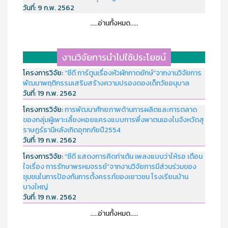
วันที่:
9 ก.พ. 2562
.....อ่านทั้งหมด.....
งานวิจัยการนำไปใช้ประโยชน์
โครงการวิจัย:
“ซีดี การ์ตูนเรื่องหัวผักกาดยักษ์”จากงานวิจัยการ
พัฒนาพฤติกรรมเสริมสร้างความปรองดองเด็กวัยอนุบาล
วันที่:
19 ก.พ. 2562
โครงการวิจัย:
การพัฒนาศักยภาพด้านการผลิตและการตลาด
ของกลุ่มผู้เพาะเลี้ยงหอยแครงแบบการพึ่งพาตนเองในจังหวัดสุ
ราษฏร์ธานีหลังเกิดอุทกภัยปี2554
วันที่:
19 ก.พ. 2562
โครงการวิจัย:
“ซีดี แสดงการคิดท่าเต้น เพลงแบบว่าให้รอ เตือน
ใจเรื่อง การรักษาพรหมจรรย์”จากงานวิจัยการมีส่วนร่วมของ
ชุมชนในการป้องกันการตั้งครรภ์ของเยาวชน โรงเรียนบ้าน
บางใหญ่
วันที่:
19 ก.พ. 2562
.....อ่านทั้งหมด.....