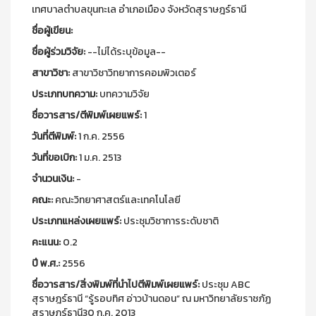
เทศบาลตำบลขุนทะเล อำเภอเมือง จังหวัดสุราษฎร์ธานี
ชื่อผู้เขียน:
ชื่อผู้ร่วมวิจัย:
--ไม่ได้ระบุข้อมูล--
สาขาวิชา:
สาขาวิชาวิทยาการคอมพิวเตอร์
ประเภทบทความ:
บทความวิจัย
ชื่อวารสาร/ตีพิมพ์เผยแพร์:
1
วันที่ตีพิมพ์:
1 ก.ค. 2556
วันที่ขอเบิก:
1 ม.ค. 2513
จำนวนเงิน:
-
คณะ:
คณะวิทยาศาสตร์และเทคโนโลยี
ประเภทแหล่งเผยแพร์:
ประชุมวิชาการระดับชาติ
คะแนน:
0.2
ปี พ.ศ.:
2556
ชื่อวารสาร/สิ่งพิมพ์ที่นำไปตีพิมพ์เผยแพร์:
ประชุม ABC
สุราษฎร์ธานี “รู้รอบทิศ อ่าวบ้านดอน” ณ มหาวิทยาลัยราชภัฏ
สุราษฎร์ธานี30 ก.ค. 2013