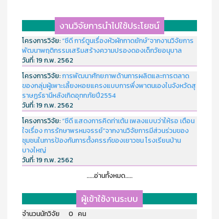
งานวิจัยการนำไปใช้ประโยชน์
โครงการวิจัย:
“ซีดี การ์ตูนเรื่องหัวผักกาดยักษ์”จากงานวิจัยการ
พัฒนาพฤติกรรมเสริมสร้างความปรองดองเด็กวัยอนุบาล
วันที่:
19 ก.พ. 2562
โครงการวิจัย:
การพัฒนาศักยภาพด้านการผลิตและการตลาด
ของกลุ่มผู้เพาะเลี้ยงหอยแครงแบบการพึ่งพาตนเองในจังหวัดสุ
ราษฏร์ธานีหลังเกิดอุทกภัยปี2554
วันที่:
19 ก.พ. 2562
โครงการวิจัย:
“ซีดี แสดงการคิดท่าเต้น เพลงแบบว่าให้รอ เตือน
ใจเรื่อง การรักษาพรหมจรรย์”จากงานวิจัยการมีส่วนร่วมของ
ชุมชนในการป้องกันการตั้งครรภ์ของเยาวชน โรงเรียนบ้าน
บางใหญ่
วันที่:
19 ก.พ. 2562
.....อ่านทั้งหมด.....
ผู้เข้าใช้งานระบบ
จำนวนนักวิจัย 0 คน