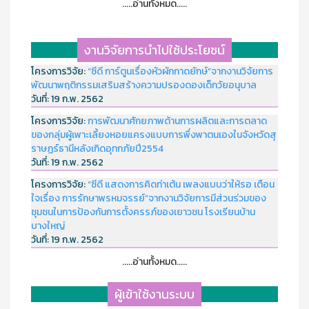
.....อ่านทั้งหมด.....
งานวิจัยการนำไปใช้ประโยชน์
โครงการวิจัย:
“ซีดี การ์ตูนเรื่องหัวผักกาดยักษ์”จากงานวิจัยการ
พัฒนาพฤติกรรมเสริมสร้างความปรองดองเด็กวัยอนุบาล
วันที่:
19 ก.พ. 2562
โครงการวิจัย:
การพัฒนาศักยภาพด้านการผลิตและการตลาด
ของกลุ่มผู้เพาะเลี้ยงหอยแครงแบบการพึ่งพาตนเองในจังหวัดสุ
ราษฏร์ธานีหลังเกิดอุทกภัยปี2554
วันที่:
19 ก.พ. 2562
โครงการวิจัย:
“ซีดี แสดงการคิดท่าเต้น เพลงแบบว่าให้รอ เตือน
ใจเรื่อง การรักษาพรหมจรรย์”จากงานวิจัยการมีส่วนร่วมของ
ชุมชนในการป้องกันการตั้งครรภ์ของเยาวชน โรงเรียนบ้าน
บางใหญ่
วันที่:
19 ก.พ. 2562
.....อ่านทั้งหมด.....
ผู้เข้าใช้งานระบบ