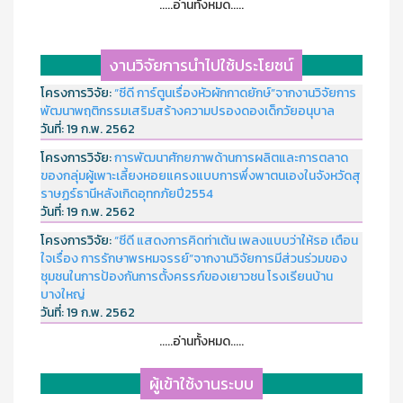
.....อ่านทั้งหมด.....
งานวิจัยการนำไปใช้ประโยชน์
โครงการวิจัย:
“ซีดี การ์ตูนเรื่องหัวผักกาดยักษ์”จากงานวิจัยการ
พัฒนาพฤติกรรมเสริมสร้างความปรองดองเด็กวัยอนุบาล
วันที่:
19 ก.พ. 2562
โครงการวิจัย:
การพัฒนาศักยภาพด้านการผลิตและการตลาด
ของกลุ่มผู้เพาะเลี้ยงหอยแครงแบบการพึ่งพาตนเองในจังหวัดสุ
ราษฏร์ธานีหลังเกิดอุทกภัยปี2554
วันที่:
19 ก.พ. 2562
โครงการวิจัย:
“ซีดี แสดงการคิดท่าเต้น เพลงแบบว่าให้รอ เตือน
ใจเรื่อง การรักษาพรหมจรรย์”จากงานวิจัยการมีส่วนร่วมของ
ชุมชนในการป้องกันการตั้งครรภ์ของเยาวชน โรงเรียนบ้าน
บางใหญ่
วันที่:
19 ก.พ. 2562
.....อ่านทั้งหมด.....
ผู้เข้าใช้งานระบบ