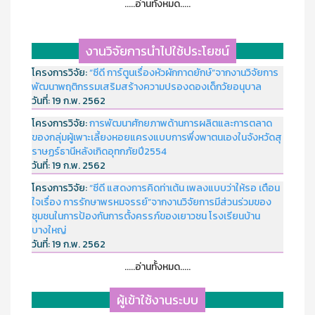
.....อ่านทั้งหมด.....
งานวิจัยการนำไปใช้ประโยชน์
โครงการวิจัย:
“ซีดี การ์ตูนเรื่องหัวผักกาดยักษ์”จากงานวิจัยการ
พัฒนาพฤติกรรมเสริมสร้างความปรองดองเด็กวัยอนุบาล
วันที่:
19 ก.พ. 2562
โครงการวิจัย:
การพัฒนาศักยภาพด้านการผลิตและการตลาด
ของกลุ่มผู้เพาะเลี้ยงหอยแครงแบบการพึ่งพาตนเองในจังหวัดสุ
ราษฏร์ธานีหลังเกิดอุทกภัยปี2554
วันที่:
19 ก.พ. 2562
โครงการวิจัย:
“ซีดี แสดงการคิดท่าเต้น เพลงแบบว่าให้รอ เตือน
ใจเรื่อง การรักษาพรหมจรรย์”จากงานวิจัยการมีส่วนร่วมของ
ชุมชนในการป้องกันการตั้งครรภ์ของเยาวชน โรงเรียนบ้าน
บางใหญ่
วันที่:
19 ก.พ. 2562
.....อ่านทั้งหมด.....
ผู้เข้าใช้งานระบบ