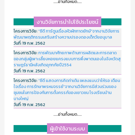
.....อ่านทั้งหมด.....
งานวิจัยการนำไปใช้ประโยชน์
โครงการวิจัย:
“ซีดี การ์ตูนเรื่องหัวผักกาดยักษ์”จากงานวิจัยการ
พัฒนาพฤติกรรมเสริมสร้างความปรองดองเด็กวัยอนุบาล
วันที่:
19 ก.พ. 2562
โครงการวิจัย:
การพัฒนาศักยภาพด้านการผลิตและการตลาด
ของกลุ่มผู้เพาะเลี้ยงหอยแครงแบบการพึ่งพาตนเองในจังหวัดสุ
ราษฏร์ธานีหลังเกิดอุทกภัยปี2554
วันที่:
19 ก.พ. 2562
โครงการวิจัย:
“ซีดี แสดงการคิดท่าเต้น เพลงแบบว่าให้รอ เตือน
ใจเรื่อง การรักษาพรหมจรรย์”จากงานวิจัยการมีส่วนร่วมของ
ชุมชนในการป้องกันการตั้งครรภ์ของเยาวชน โรงเรียนบ้าน
บางใหญ่
วันที่:
19 ก.พ. 2562
.....อ่านทั้งหมด.....
ผู้เข้าใช้งานระบบ