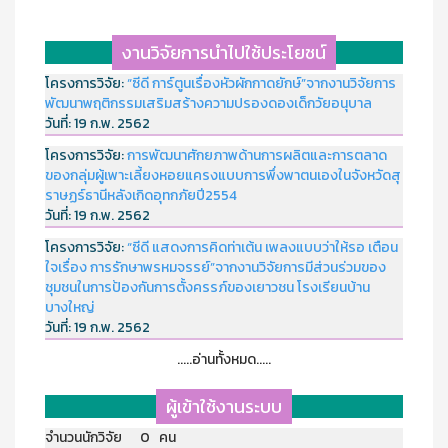
งานวิจัยการนำไปใช้ประโยชน์
โครงการวิจัย:
“ซีดี การ์ตูนเรื่องหัวผักกาดยักษ์”จากงานวิจัยการ
พัฒนาพฤติกรรมเสริมสร้างความปรองดองเด็กวัยอนุบาล
วันที่:
19 ก.พ. 2562
โครงการวิจัย:
การพัฒนาศักยภาพด้านการผลิตและการตลาด
ของกลุ่มผู้เพาะเลี้ยงหอยแครงแบบการพึ่งพาตนเองในจังหวัดสุ
ราษฏร์ธานีหลังเกิดอุทกภัยปี2554
วันที่:
19 ก.พ. 2562
โครงการวิจัย:
“ซีดี แสดงการคิดท่าเต้น เพลงแบบว่าให้รอ เตือน
ใจเรื่อง การรักษาพรหมจรรย์”จากงานวิจัยการมีส่วนร่วมของ
ชุมชนในการป้องกันการตั้งครรภ์ของเยาวชน โรงเรียนบ้าน
บางใหญ่
วันที่:
19 ก.พ. 2562
.....อ่านทั้งหมด.....
ผู้เข้าใช้งานระบบ
จำนวนนักวิจัย 0 คน