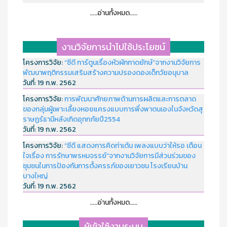
.....อ่านทั้งหมด.....
งานวิจัยการนำไปใช้ประโยชน์
โครงการวิจัย:
“ซีดี การ์ตูนเรื่องหัวผักกาดยักษ์”จากงานวิจัยการ
พัฒนาพฤติกรรมเสริมสร้างความปรองดองเด็กวัยอนุบาล
วันที่:
19 ก.พ. 2562
โครงการวิจัย:
การพัฒนาศักยภาพด้านการผลิตและการตลาด
ของกลุ่มผู้เพาะเลี้ยงหอยแครงแบบการพึ่งพาตนเองในจังหวัดสุ
ราษฏร์ธานีหลังเกิดอุทกภัยปี2554
วันที่:
19 ก.พ. 2562
โครงการวิจัย:
“ซีดี แสดงการคิดท่าเต้น เพลงแบบว่าให้รอ เตือน
ใจเรื่อง การรักษาพรหมจรรย์”จากงานวิจัยการมีส่วนร่วมของ
ชุมชนในการป้องกันการตั้งครรภ์ของเยาวชน โรงเรียนบ้าน
บางใหญ่
วันที่:
19 ก.พ. 2562
.....อ่านทั้งหมด.....
ผู้เข้าใช้งานระบบ