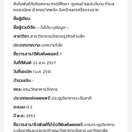
ส้มโอพันธ์ทับทิมสยาม กรณีศึกษา : ชุมชนบ้านแสงวิมาน ตำบล
คลองน้อย อำเภอปากพนัง จังหวัดนครศรีธรรมราช
ชื่อผู้เขียน:
ชื่อผู้ร่วมวิจัย:
--ไม่ได้ระบุข้อมูล--
สาขาวิชา:
สาขาวิชาการจัดการธุรกิจค้าปลีก
ประเภทบทความ:
บทความวิจัย
ชื่อวารสาร/ตีพิมพ์เผยแพร์:
1
วันที่ตีพิมพ์:
22 ส.ค. 2557
วันที่ขอเบิก:
1 ม.ค. 2513
จำนวนเงิน:
-
คณะ:
คณะวิทยาการจัดการ
ประเภทแหล่งเผยแพร์:
ประชุมวิชาการระดับชาติ
คะแนน:
0.2
ปี พ.ศ.:
2557
ชื่อวารสาร/สิ่งพิมพ์ที่นำไปตีพิมพ์เผยแพร์:
การประชุมวิชาการ
ระดับชาติและนานาชาติ คณะวิทยาการจัดการ มหาวิทยาลัย