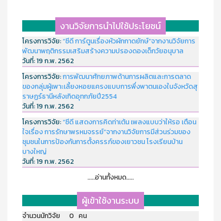
งานวิจัยการนำไปใช้ประโยชน์
โครงการวิจัย:
“ซีดี การ์ตูนเรื่องหัวผักกาดยักษ์”จากงานวิจัยการ
พัฒนาพฤติกรรมเสริมสร้างความปรองดองเด็กวัยอนุบาล
วันที่:
19 ก.พ. 2562
โครงการวิจัย:
การพัฒนาศักยภาพด้านการผลิตและการตลาด
ของกลุ่มผู้เพาะเลี้ยงหอยแครงแบบการพึ่งพาตนเองในจังหวัดสุ
ราษฏร์ธานีหลังเกิดอุทกภัยปี2554
วันที่:
19 ก.พ. 2562
โครงการวิจัย:
“ซีดี แสดงการคิดท่าเต้น เพลงแบบว่าให้รอ เตือน
ใจเรื่อง การรักษาพรหมจรรย์”จากงานวิจัยการมีส่วนร่วมของ
ชุมชนในการป้องกันการตั้งครรภ์ของเยาวชน โรงเรียนบ้าน
บางใหญ่
วันที่:
19 ก.พ. 2562
.....อ่านทั้งหมด.....
ผู้เข้าใช้งานระบบ
จำนวนนักวิจัย 0 คน