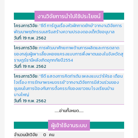
งานวิจัยการนำไปใช้ประโยชน์
โครงการวิจัย:
“ซีดี การ์ตูนเรื่องหัวผักกาดยักษ์”จากงานวิจัยการ
พัฒนาพฤติกรรมเสริมสร้างความปรองดองเด็กวัยอนุบาล
วันที่:
19 ก.พ. 2562
โครงการวิจัย:
การพัฒนาศักยภาพด้านการผลิตและการตลาด
ของกลุ่มผู้เพาะเลี้ยงหอยแครงแบบการพึ่งพาตนเองในจังหวัดสุ
ราษฏร์ธานีหลังเกิดอุทกภัยปี2554
วันที่:
19 ก.พ. 2562
โครงการวิจัย:
“ซีดี แสดงการคิดท่าเต้น เพลงแบบว่าให้รอ เตือน
ใจเรื่อง การรักษาพรหมจรรย์”จากงานวิจัยการมีส่วนร่วมของ
ชุมชนในการป้องกันการตั้งครรภ์ของเยาวชน โรงเรียนบ้าน
บางใหญ่
วันที่:
19 ก.พ. 2562
.....อ่านทั้งหมด.....
ผู้เข้าใช้งานระบบ
จำนวนนักวิจัย 0 คน