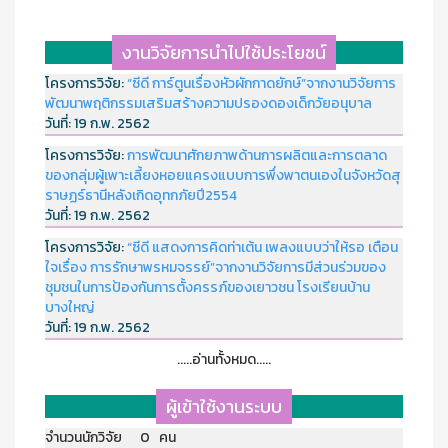
งานวิจัยการนำไปใช้ประโยชน์
โครงการวิจัย:
“ซีดี การ์ตูนเรื่องหัวผักกาดยักษ์”จากงานวิจัยการ
พัฒนาพฤติกรรมเสริมสร้างความปรองดองเด็กวัยอนุบาล
วันที่:
19 ก.พ. 2562
โครงการวิจัย:
การพัฒนาศักยภาพด้านการผลิตและการตลาด
ของกลุ่มผู้เพาะเลี้ยงหอยแครงแบบการพึ่งพาตนเองในจังหวัดสุ
ราษฏร์ธานีหลังเกิดอุทกภัยปี2554
วันที่:
19 ก.พ. 2562
โครงการวิจัย:
“ซีดี แสดงการคิดท่าเต้น เพลงแบบว่าให้รอ เตือน
ใจเรื่อง การรักษาพรหมจรรย์”จากงานวิจัยการมีส่วนร่วมของ
ชุมชนในการป้องกันการตั้งครรภ์ของเยาวชน โรงเรียนบ้าน
บางใหญ่
วันที่:
19 ก.พ. 2562
.....อ่านทั้งหมด.....
ผู้เข้าใช้งานระบบ
จำนวนนักวิจัย 0 คน