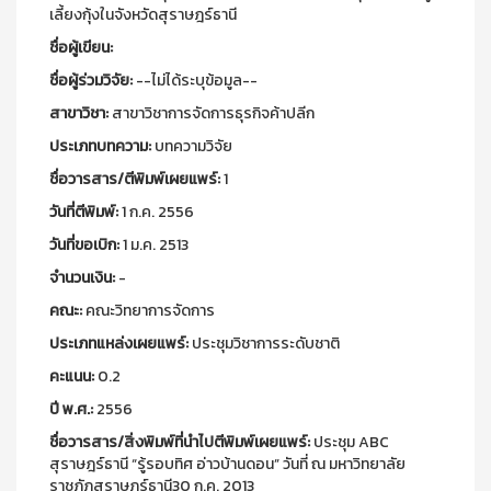
เลี้ยงกุ้งในจังหวัดสุราษฎร์ธานี
ชื่อผู้เขียน:
ชื่อผู้ร่วมวิจัย:
--ไม่ได้ระบุข้อมูล--
สาขาวิชา:
สาขาวิชาการจัดการธุรกิจค้าปลีก
ประเภทบทความ:
บทความวิจัย
ชื่อวารสาร/ตีพิมพ์เผยแพร์:
1
วันที่ตีพิมพ์:
1 ก.ค. 2556
วันที่ขอเบิก:
1 ม.ค. 2513
จำนวนเงิน:
-
คณะ:
คณะวิทยาการจัดการ
ประเภทแหล่งเผยแพร์:
ประชุมวิชาการระดับชาติ
คะแนน:
0.2
ปี พ.ศ.:
2556
ชื่อวารสาร/สิ่งพิมพ์ที่นำไปตีพิมพ์เผยแพร์:
ประชุม ABC
สุราษฎร์ธานี “รู้รอบทิศ อ่าวบ้านดอน” วันที่ ณ มหาวิทยาลัย
ราชภัฏสุราษฎร์ธานี30 ก.ค. 2013