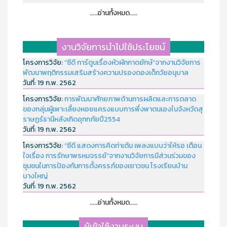
.....อ่านทั้งหมด.....
งานวิจัยการนำไปใช้ประโยชน์
โครงการวิจัย:
“ซีดี การ์ตูนเรื่องหัวผักกาดยักษ์”จากงานวิจัยการ
พัฒนาพฤติกรรมเสริมสร้างความปรองดองเด็กวัยอนุบาล
วันที่:
19 ก.พ. 2562
โครงการวิจัย:
การพัฒนาศักยภาพด้านการผลิตและการตลาด
ของกลุ่มผู้เพาะเลี้ยงหอยแครงแบบการพึ่งพาตนเองในจังหวัดสุ
ราษฏร์ธานีหลังเกิดอุทกภัยปี2554
วันที่:
19 ก.พ. 2562
โครงการวิจัย:
“ซีดี แสดงการคิดท่าเต้น เพลงแบบว่าให้รอ เตือน
ใจเรื่อง การรักษาพรหมจรรย์”จากงานวิจัยการมีส่วนร่วมของ
ชุมชนในการป้องกันการตั้งครรภ์ของเยาวชน โรงเรียนบ้าน
บางใหญ่
วันที่:
19 ก.พ. 2562
.....อ่านทั้งหมด.....
ผู้เข้าใช้งานระบบ