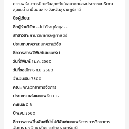
ความพร้อม การป้องกันอุทกภัยในอนาคตของประชาชนบริเวณ
ลุ่มแม่น้ำตาปีตอนล่าง จังหวัดสุราษฎร์ธานี
ชื่อผู้เขียน:
ชื่อผู้ร่วมวิจัย:
--ไม่ได้ระบุข้อมูล--
สาขาวิชา:
สาขาวิชาเศรษฐศาสตร์
ประเภทบทความ:
บทความวิจัย
ชื่อวารสาร/ตีพิมพ์เผยแพร์:
1
วันที่ตีพิมพ์:
1 ม.ค. 2560
วันที่ขอเบิก:
6 ก.ย. 2560
จำนวนเงิน:
7500
คณะ:
คณะวิทยาการจัดการ
ประเภทแหล่งเผยแพร์:
TCI 2
คะแนน:
0.6
ปี พ.ศ.:
2560
ชื่อวารสาร/สิ่งพิมพ์ที่นำไปตีพิมพ์เผยแพร์:
วารสารวิทยาการ
จัดการ มหาวิทยาลัยราชภัฏสุราษฎร์ธานี