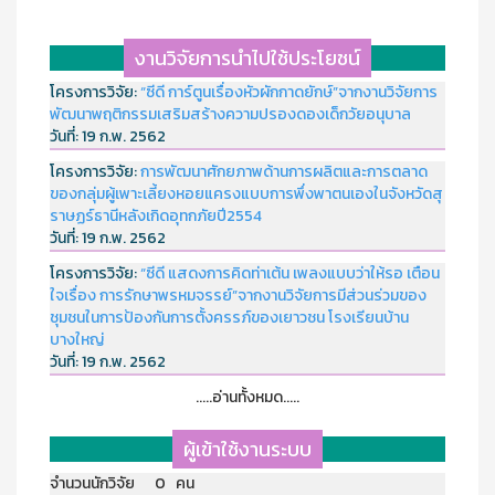
งานวิจัยการนำไปใช้ประโยชน์
โครงการวิจัย:
“ซีดี การ์ตูนเรื่องหัวผักกาดยักษ์”จากงานวิจัยการ
พัฒนาพฤติกรรมเสริมสร้างความปรองดองเด็กวัยอนุบาล
วันที่:
19 ก.พ. 2562
โครงการวิจัย:
การพัฒนาศักยภาพด้านการผลิตและการตลาด
ของกลุ่มผู้เพาะเลี้ยงหอยแครงแบบการพึ่งพาตนเองในจังหวัดสุ
ราษฏร์ธานีหลังเกิดอุทกภัยปี2554
วันที่:
19 ก.พ. 2562
โครงการวิจัย:
“ซีดี แสดงการคิดท่าเต้น เพลงแบบว่าให้รอ เตือน
ใจเรื่อง การรักษาพรหมจรรย์”จากงานวิจัยการมีส่วนร่วมของ
ชุมชนในการป้องกันการตั้งครรภ์ของเยาวชน โรงเรียนบ้าน
บางใหญ่
วันที่:
19 ก.พ. 2562
.....อ่านทั้งหมด.....
ผู้เข้าใช้งานระบบ
จำนวนนักวิจัย 0 คน