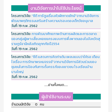
งานวิจัยการนำไปใช้ประโยชน์
โครงการวิจัย:
“ซีดี การ์ตูนเรื่องหัวผักกาดยักษ์”จากงานวิจัยการ
พัฒนาพฤติกรรมเสริมสร้างความปรองดองเด็กวัยอนุบาล
วันที่:
19 ก.พ. 2562
โครงการวิจัย:
การพัฒนาศักยภาพด้านการผลิตและการตลาด
ของกลุ่มผู้เพาะเลี้ยงหอยแครงแบบการพึ่งพาตนเองในจังหวัดสุ
ราษฏร์ธานีหลังเกิดอุทกภัยปี2554
วันที่:
19 ก.พ. 2562
โครงการวิจัย:
“ซีดี แสดงการคิดท่าเต้น เพลงแบบว่าให้รอ เตือน
ใจเรื่อง การรักษาพรหมจรรย์”จากงานวิจัยการมีส่วนร่วมของ
ชุมชนในการป้องกันการตั้งครรภ์ของเยาวชน โรงเรียนบ้าน
บางใหญ่
วันที่:
19 ก.พ. 2562
.....อ่านทั้งหมด.....
ผู้เข้าใช้งานระบบ
จำนวนนักวิจัย 0 คน