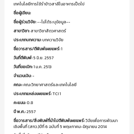
เทคโนโลยีการใช้รำข้าวสาลีในอาหารเป็ดไข่
ชื่อผู้เขียน:
ชื่อผู้ร่วมวิจัย:
--ไม่ได้ระบุข้อมูล--
สาขาวิชา:
สาขาวิชาสัตวศาสตร์
ประเภทบทความ:
บทความวิจัย
ชื่อวารสาร/ตีพิมพ์เผยแพร์:
1
วันที่ตีพิมพ์:
5 มิ.ย. 2557
วันที่ขอเบิก:
1 ม.ค. 2513
จำนวนเงิน:
-
คณะ:
คณะวิทยาศาสตร์และเทคโนโลยี
ประเภทแหล่งเผยแพร์:
TCI 1
คะแนน:
0.8
ปี พ.ศ.:
2557
ชื่อวารสาร/สิ่งพิมพ์ที่นำไปตีพิมพ์เผยแพร์:
วิจัยเพื่อการพัฒนา
เชิงพื้นที่ (สกว.)ปีที่ 6 ฉบับที่ 5 พฤษภาคม-มิถุนายน 2014