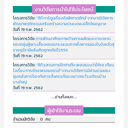
งานวิจัยการนำไปใช้ประโยชน์
โครงการวิจัย:
“ซีดี การ์ตูนเรื่องหัวผักกาดยักษ์”จากงานวิจัยการ
พัฒนาพฤติกรรมเสริมสร้างความปรองดองเด็กวัยอนุบาล
วันที่:
19 ก.พ. 2562
โครงการวิจัย:
การพัฒนาศักยภาพด้านการผลิตและการตลาด
ของกลุ่มผู้เพาะเลี้ยงหอยแครงแบบการพึ่งพาตนเองในจังหวัดสุ
ราษฏร์ธานีหลังเกิดอุทกภัยปี2554
วันที่:
19 ก.พ. 2562
โครงการวิจัย:
“ซีดี แสดงการคิดท่าเต้น เพลงแบบว่าให้รอ เตือน
ใจเรื่อง การรักษาพรหมจรรย์”จากงานวิจัยการมีส่วนร่วมของ
ชุมชนในการป้องกันการตั้งครรภ์ของเยาวชน โรงเรียนบ้าน
บางใหญ่
วันที่:
19 ก.พ. 2562
.....อ่านทั้งหมด.....
ผู้เข้าใช้งานระบบ
จำนวนนักวิจัย 0 คน