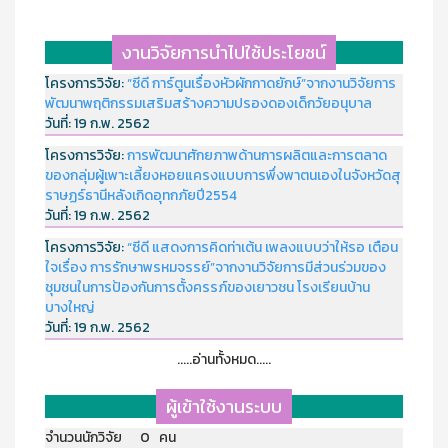
งานวิจัยการนำไปใช้ประโยชน์
โครงการวิจัย:
“ซีดี การ์ตูนเรื่องหัวผักกาดยักษ์”จากงานวิจัยการ
พัฒนาพฤติกรรมเสริมสร้างความปรองดองเด็กวัยอนุบาล
วันที่:
19 ก.พ. 2562
โครงการวิจัย:
การพัฒนาศักยภาพด้านการผลิตและการตลาด
ของกลุ่มผู้เพาะเลี้ยงหอยแครงแบบการพึ่งพาตนเองในจังหวัดสุ
ราษฏร์ธานีหลังเกิดอุทกภัยปี2554
วันที่:
19 ก.พ. 2562
โครงการวิจัย:
“ซีดี แสดงการคิดท่าเต้น เพลงแบบว่าให้รอ เตือน
ใจเรื่อง การรักษาพรหมจรรย์”จากงานวิจัยการมีส่วนร่วมของ
ชุมชนในการป้องกันการตั้งครรภ์ของเยาวชน โรงเรียนบ้าน
บางใหญ่
วันที่:
19 ก.พ. 2562
.....อ่านทั้งหมด.....
ผู้เข้าใช้งานระบบ
จำนวนนักวิจัย 0 คน