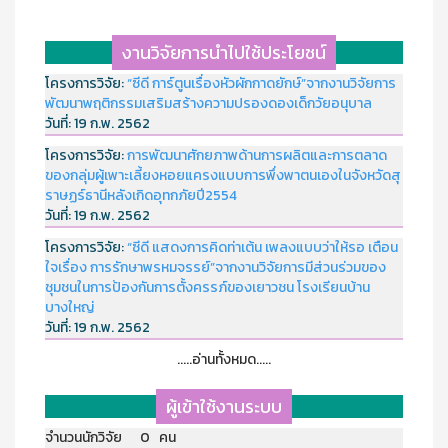
งานวิจัยการนำไปใช้ประโยชน์
โครงการวิจัย:
“ซีดี การ์ตูนเรื่องหัวผักกาดยักษ์”จากงานวิจัยการ
พัฒนาพฤติกรรมเสริมสร้างความปรองดองเด็กวัยอนุบาล
วันที่:
19 ก.พ. 2562
โครงการวิจัย:
การพัฒนาศักยภาพด้านการผลิตและการตลาด
ของกลุ่มผู้เพาะเลี้ยงหอยแครงแบบการพึ่งพาตนเองในจังหวัดสุ
ราษฏร์ธานีหลังเกิดอุทกภัยปี2554
วันที่:
19 ก.พ. 2562
โครงการวิจัย:
“ซีดี แสดงการคิดท่าเต้น เพลงแบบว่าให้รอ เตือน
ใจเรื่อง การรักษาพรหมจรรย์”จากงานวิจัยการมีส่วนร่วมของ
ชุมชนในการป้องกันการตั้งครรภ์ของเยาวชน โรงเรียนบ้าน
บางใหญ่
วันที่:
19 ก.พ. 2562
.....อ่านทั้งหมด.....
ผู้เข้าใช้งานระบบ
จำนวนนักวิจัย 0 คน