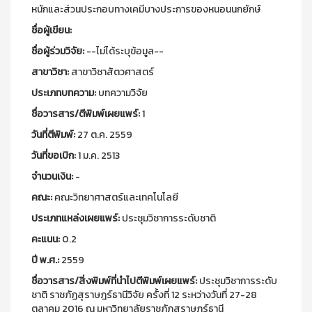
หนักและส่วนประกอบทางเคมีบางประการของหนอนนกยักษ์
ชื่อผู้เขียน:
ชื่อผู้ร่วมวิจัย:
--ไม่ได้ระบุข้อมูล--
สาขาวิชา:
สาขาวิชาสัตวศาสตร์
ประเภทบทความ:
บทความวิจัย
ชื่อวารสาร/ตีพิมพ์เผยแพร์:
1
วันที่ตีพิมพ์:
27 ต.ค. 2559
วันที่ขอเบิก:
1 ม.ค. 2513
จำนวนเงิน:
-
คณะ:
คณะวิทยาศาสตร์และเทคโนโลยี
ประเภทแหล่งเผยแพร์:
ประชุมวิชาการระดับชาติ
คะแนน:
0.2
ปี พ.ศ.:
2559
ชื่อวารสาร/สิ่งพิมพ์ที่นำไปตีพิมพ์เผยแพร์:
ประชุมวิชาการระดับ
ชาติ ราชภัฏสุราษฎร์ธานีวิจัย ครั้งที่ 12 ระหว่างวันที่ 27-28
ตุลาคม 2016 ณ มหาวิทยาลัยราชภัฏสุราษฎร์ธานี