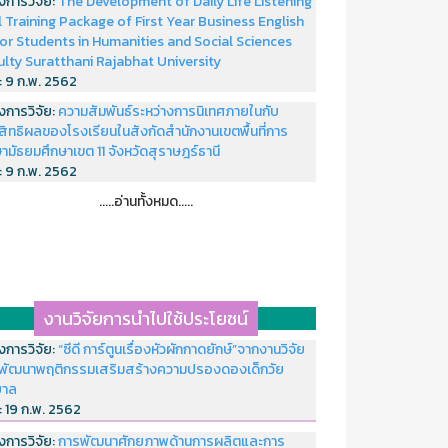
งการวิจัย:
The Development of Daily Life Listening
ll Training Package of First Year Business English
or Students in Humanities and Social Sciences
ulty Suratthani Rajabhat University
่:
9 ก.พ. 2562
งการวิจัย:
ความสัมพันธ์ระหว่างการนิเทศภายในกับ
สิทธิผลของโรงเรียนในสังกัดสำนักงานเขตพื้นที่การ
ามัธยมศึกษาเขต 11 จังหวัดสุราษฎร์ธานี
่:
9 ก.พ. 2562
.....อ่านทั้งหมด.....
งานวิจัยการนำไปใช้ประโยชน์
งการวิจัย:
“ซีดี การ์ตูนเรื่องหัวผักกาดยักษ์”จากงานวิจัย
พัฒนาพฤติกรรมเสริมสร้างความปรองดองเด็กวัย
บาล
่:
19 ก.พ. 2562
งการวิจัย:
การพัฒนาศักยภาพด้านการผลิตและการ