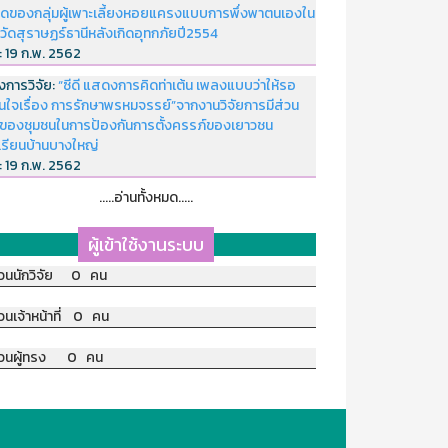
ดของกลุ่มผู้เพาะเลี้ยงหอยแครงแบบการพึ่งพาตนเองใน
หวัดสุราษฏร์ธานีหลังเกิดอุทกภัยปี2554
่:
19 ก.พ. 2562
งการวิจัย:
“ซีดี แสดงการคิดท่าเต้น เพลงแบบว่าให้รอ
อนใจเรื่อง การรักษาพรหมจรรย์”จากงานวิจัยการมีส่วน
มของชุมชนในการป้องกันการตั้งครรภ์ของเยาวชน
เรียนบ้านบางใหญ่
่:
19 ก.พ. 2562
.....อ่านทั้งหมด.....
ผู้เข้าใช้งานระบบ
วนนักวิจัย 0 คน
วนเจ้าหน้าที่ 0 คน
วนผู้ทรง 0 คน