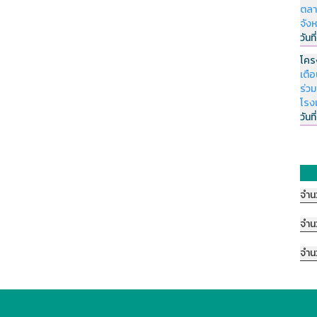
ตลา
จัง
วันที
โคร
เตื
ร่ว
โรง
วันที
จำน
จำน
จำน