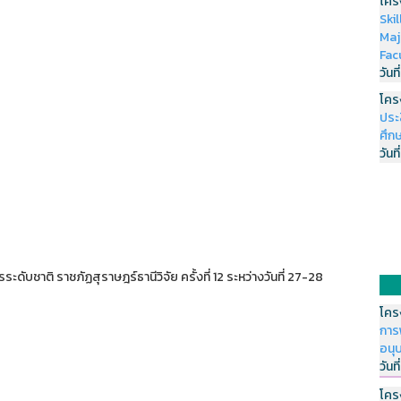
โคร
Ski
Maj
Fac
วันที
โคร
ประ
ศึกษ
วันที
ระดับชาติ ราชภัฏสุราษฎร์ธานีวิจัย ครั้งที่ 12 ระหว่างวันที่ 27-28
โคร
การ
อนุ
วันที
โคร