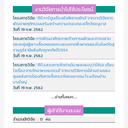
งานวิจัยการนำไปใช้ประโยชน์
โครงการวิจัย:
“ซีดี การ์ตูนเรื่องหัวผักกาดยักษ์”จากงานวิจัยการ
พัฒนาพฤติกรรมเสริมสร้างความปรองดองเด็กวัยอนุบาล
วันที่:
19 ก.พ. 2562
โครงการวิจัย:
การพัฒนาศักยภาพด้านการผลิตและการตลาด
ของกลุ่มผู้เพาะเลี้ยงหอยแครงแบบการพึ่งพาตนเองในจังหวัดสุ
ราษฏร์ธานีหลังเกิดอุทกภัยปี2554
วันที่:
19 ก.พ. 2562
โครงการวิจัย:
“ซีดี แสดงการคิดท่าเต้น เพลงแบบว่าให้รอ เตือน
ใจเรื่อง การรักษาพรหมจรรย์”จากงานวิจัยการมีส่วนร่วมของ
ชุมชนในการป้องกันการตั้งครรภ์ของเยาวชน โรงเรียนบ้าน
บางใหญ่
วันที่:
19 ก.พ. 2562
.....อ่านทั้งหมด.....
ผู้เข้าใช้งานระบบ
จำนวนนักวิจัย 0 คน