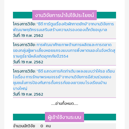
งานวิจัยการนำไปใช้ประโยชน์
โครงการวิจัย:
“ซีดี การ์ตูนเรื่องหัวผักกาดยักษ์”จากงานวิจัยการ
พัฒนาพฤติกรรมเสริมสร้างความปรองดองเด็กวัยอนุบาล
วันที่:
19 ก.พ. 2562
โครงการวิจัย:
การพัฒนาศักยภาพด้านการผลิตและการตลาด
ของกลุ่มผู้เพาะเลี้ยงหอยแครงแบบการพึ่งพาตนเองในจังหวัดสุ
ราษฏร์ธานีหลังเกิดอุทกภัยปี2554
วันที่:
19 ก.พ. 2562
โครงการวิจัย:
“ซีดี แสดงการคิดท่าเต้น เพลงแบบว่าให้รอ เตือน
ใจเรื่อง การรักษาพรหมจรรย์”จากงานวิจัยการมีส่วนร่วมของ
ชุมชนในการป้องกันการตั้งครรภ์ของเยาวชน โรงเรียนบ้าน
บางใหญ่
วันที่:
19 ก.พ. 2562
.....อ่านทั้งหมด.....
ผู้เข้าใช้งานระบบ
จำนวนนักวิจัย 0 คน