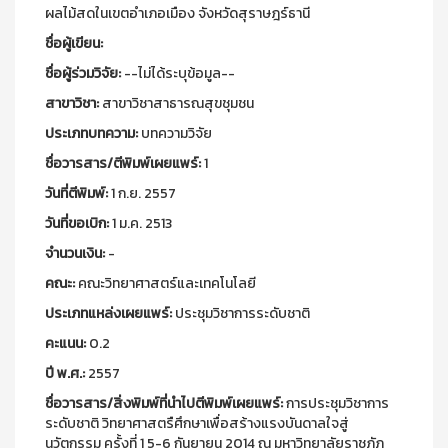
ผลไม้สดในเขตอำเภอเมือง จังหวัดสุราษฎร์ธานี
ชื่อผู้เขียน:
ชื่อผู้ร่วมวิจัย:
--ไม่ได้ระบุข้อมูล--
สาขาวิชา:
สาขาวิชาสาธารณสุขชุมชน
ประเภทบทความ:
บทความวิจัย
ชื่อวารสาร/ตีพิมพ์เผยแพร์:
1
วันที่ตีพิมพ์:
1 ก.ย. 2557
วันที่ขอเบิก:
1 ม.ค. 2513
จำนวนเงิน:
-
คณะ:
คณะวิทยาศาสตร์และเทคโนโลยี
ประเภทแหล่งเผยแพร์:
ประชุมวิชาการระดับชาติ
คะแนน:
0.2
ปี พ.ศ.:
2557
ชื่อวารสาร/สิ่งพิมพ์ที่นำไปตีพิมพ์เผยแพร์:
การประชุมวิชาการ
ระดับชาติ วิทยาศาสตรืศึกษาเพื่อสร้างแรงบันดาลใจสู่
นวัตกรรม ครั้งที่ 1 5-6 กันยายน 2014 ณ มหาวิทยาลัยราชภัฏ