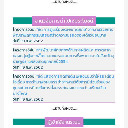
.....อ่านทั้งหมด.....
งานวิจัยการนำไปใช้ประโยชน์
โครงการวิจัย:
“ซีดี การ์ตูนเรื่องหัวผักกาดยักษ์”จากงานวิจัยการ
พัฒนาพฤติกรรมเสริมสร้างความปรองดองเด็กวัยอนุบาล
วันที่:
19 ก.พ. 2562
โครงการวิจัย:
การพัฒนาศักยภาพด้านการผลิตและการตลาด
ของกลุ่มผู้เพาะเลี้ยงหอยแครงแบบการพึ่งพาตนเองในจังหวัดสุ
ราษฏร์ธานีหลังเกิดอุทกภัยปี2554
วันที่:
19 ก.พ. 2562
โครงการวิจัย:
“ซีดี แสดงการคิดท่าเต้น เพลงแบบว่าให้รอ เตือน
ใจเรื่อง การรักษาพรหมจรรย์”จากงานวิจัยการมีส่วนร่วมของ
ชุมชนในการป้องกันการตั้งครรภ์ของเยาวชน โรงเรียนบ้าน
บางใหญ่
วันที่:
19 ก.พ. 2562
.....อ่านทั้งหมด.....
ผู้เข้าใช้งานระบบ