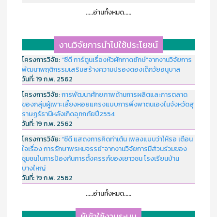
.....อ่านทั้งหมด.....
งานวิจัยการนำไปใช้ประโยชน์
โครงการวิจัย:
“ซีดี การ์ตูนเรื่องหัวผักกาดยักษ์”จากงานวิจัยการ
พัฒนาพฤติกรรมเสริมสร้างความปรองดองเด็กวัยอนุบาล
วันที่:
19 ก.พ. 2562
โครงการวิจัย:
การพัฒนาศักยภาพด้านการผลิตและการตลาด
ของกลุ่มผู้เพาะเลี้ยงหอยแครงแบบการพึ่งพาตนเองในจังหวัดสุ
ราษฏร์ธานีหลังเกิดอุทกภัยปี2554
วันที่:
19 ก.พ. 2562
โครงการวิจัย:
“ซีดี แสดงการคิดท่าเต้น เพลงแบบว่าให้รอ เตือน
ใจเรื่อง การรักษาพรหมจรรย์”จากงานวิจัยการมีส่วนร่วมของ
ชุมชนในการป้องกันการตั้งครรภ์ของเยาวชน โรงเรียนบ้าน
บางใหญ่
วันที่:
19 ก.พ. 2562
.....อ่านทั้งหมด.....
ผู้เข้าใช้งานระบบ