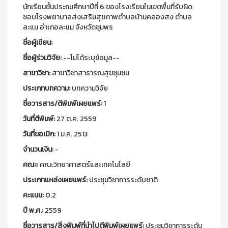
นักเรียนชั้นประถมศึกษาปีที่ 6 ของโรงเรียนในเขตพื้นที่รับผิด
ชอบโรงพยาบาลส่งเสริมสุขภาพตำบลบ้านคลองสง ตำบล
ละแม อำเภอละแม จังหวัดชุมพร
ชื่อผู้เขียน:
ชื่อผู้ร่วมวิจัย:
--ไม่ได้ระบุข้อมูล--
สาขาวิชา:
สาขาวิชาสาธารณสุขชุมชน
ประเภทบทความ:
บทความวิจัย
ชื่อวารสาร/ตีพิมพ์เผยแพร์:
1
วันที่ตีพิมพ์:
27 ต.ค. 2559
วันที่ขอเบิก:
1 ม.ค. 2513
จำนวนเงิน:
-
คณะ:
คณะวิทยาศาสตร์และเทคโนโลยี
ประเภทแหล่งเผยแพร์:
ประชุมวิชาการระดับชาติ
คะแนน:
0.2
ปี พ.ศ.:
2559
ชื่อวารสาร/สิ่งพิมพ์ที่นำไปตีพิมพ์เผยแพร์:
ประชุมวิชาการระดับ