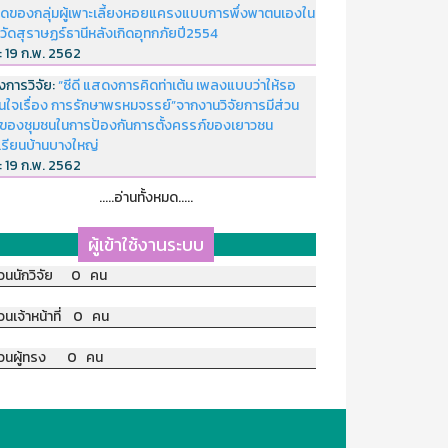
ดของกลุ่มผู้เพาะเลี้ยงหอยแครงแบบการพึ่งพาตนเองใน
หวัดสุราษฏร์ธานีหลังเกิดอุทกภัยปี2554
่:
19 ก.พ. 2562
งการวิจัย:
“ซีดี แสดงการคิดท่าเต้น เพลงแบบว่าให้รอ
อนใจเรื่อง การรักษาพรหมจรรย์”จากงานวิจัยการมีส่วน
มของชุมชนในการป้องกันการตั้งครรภ์ของเยาวชน
เรียนบ้านบางใหญ่
่:
19 ก.พ. 2562
.....อ่านทั้งหมด.....
ผู้เข้าใช้งานระบบ
วนนักวิจัย 0 คน
วนเจ้าหน้าที่ 0 คน
วนผู้ทรง 0 คน