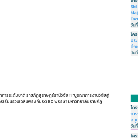
โคร
Ski
Maj
Fac
วันที
โคร
ประ
ศึกษ
วันที
การระดับชาติ ราชภัฏสุราษฎร์ธานีวิจัย 11 “บูรณาการงานวิจัยสู่
ารเรียนรวมเฉลิมพระเกียรติ 80 พรรษา มหาวิทยาลัยราชภัฏ
โคร
การ
อนุ
วันที
โคร