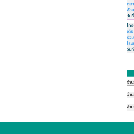
ตลา
จัง
วันที
โคร
เตื
ร่ว
โรง
วันที
จำน
จำน
จำน