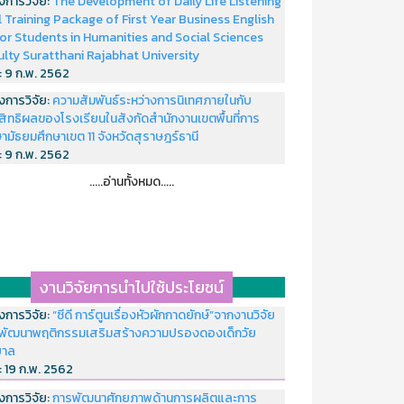
งการวิจัย:
The Development of Daily Life Listening
ll Training Package of First Year Business English
or Students in Humanities and Social Sciences
ulty Suratthani Rajabhat University
่:
9 ก.พ. 2562
งการวิจัย:
ความสัมพันธ์ระหว่างการนิเทศภายในกับ
สิทธิผลของโรงเรียนในสังกัดสำนักงานเขตพื้นที่การ
ามัธยมศึกษาเขต 11 จังหวัดสุราษฎร์ธานี
่:
9 ก.พ. 2562
.....อ่านทั้งหมด.....
งานวิจัยการนำไปใช้ประโยชน์
งการวิจัย:
“ซีดี การ์ตูนเรื่องหัวผักกาดยักษ์”จากงานวิจัย
พัฒนาพฤติกรรมเสริมสร้างความปรองดองเด็กวัย
บาล
่:
19 ก.พ. 2562
งการวิจัย:
การพัฒนาศักยภาพด้านการผลิตและการ