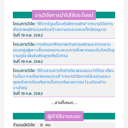
งานวิจัยการนำไปใช้ประโยชน์
โครงการวิจัย:
“ซีดี การ์ตูนเรื่องหัวผักกาดยักษ์”จากงานวิจัยการ
พัฒนาพฤติกรรมเสริมสร้างความปรองดองเด็กวัยอนุบาล
วันที่:
19 ก.พ. 2562
โครงการวิจัย:
การพัฒนาศักยภาพด้านการผลิตและการตลาด
ของกลุ่มผู้เพาะเลี้ยงหอยแครงแบบการพึ่งพาตนเองในจังหวัดสุ
ราษฏร์ธานีหลังเกิดอุทกภัยปี2554
วันที่:
19 ก.พ. 2562
โครงการวิจัย:
“ซีดี แสดงการคิดท่าเต้น เพลงแบบว่าให้รอ เตือน
ใจเรื่อง การรักษาพรหมจรรย์”จากงานวิจัยการมีส่วนร่วมของ
ชุมชนในการป้องกันการตั้งครรภ์ของเยาวชน โรงเรียนบ้าน
บางใหญ่
วันที่:
19 ก.พ. 2562
.....อ่านทั้งหมด.....
ผู้เข้าใช้งานระบบ
จำนวนนักวิจัย 0 คน