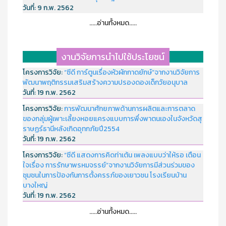
วันที่:
9 ก.พ. 2562
.....อ่านทั้งหมด.....
งานวิจัยการนำไปใช้ประโยชน์
โครงการวิจัย:
“ซีดี การ์ตูนเรื่องหัวผักกาดยักษ์”จากงานวิจัยการ
พัฒนาพฤติกรรมเสริมสร้างความปรองดองเด็กวัยอนุบาล
วันที่:
19 ก.พ. 2562
โครงการวิจัย:
การพัฒนาศักยภาพด้านการผลิตและการตลาด
ของกลุ่มผู้เพาะเลี้ยงหอยแครงแบบการพึ่งพาตนเองในจังหวัดสุ
ราษฏร์ธานีหลังเกิดอุทกภัยปี2554
วันที่:
19 ก.พ. 2562
โครงการวิจัย:
“ซีดี แสดงการคิดท่าเต้น เพลงแบบว่าให้รอ เตือน
ใจเรื่อง การรักษาพรหมจรรย์”จากงานวิจัยการมีส่วนร่วมของ
ชุมชนในการป้องกันการตั้งครรภ์ของเยาวชน โรงเรียนบ้าน
บางใหญ่
วันที่:
19 ก.พ. 2562
.....อ่านทั้งหมด.....