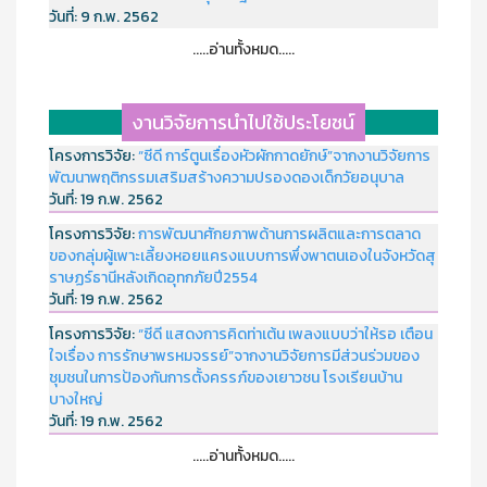
วันที่:
9 ก.พ. 2562
.....อ่านทั้งหมด.....
งานวิจัยการนำไปใช้ประโยชน์
โครงการวิจัย:
“ซีดี การ์ตูนเรื่องหัวผักกาดยักษ์”จากงานวิจัยการ
พัฒนาพฤติกรรมเสริมสร้างความปรองดองเด็กวัยอนุบาล
วันที่:
19 ก.พ. 2562
โครงการวิจัย:
การพัฒนาศักยภาพด้านการผลิตและการตลาด
ของกลุ่มผู้เพาะเลี้ยงหอยแครงแบบการพึ่งพาตนเองในจังหวัดสุ
ราษฏร์ธานีหลังเกิดอุทกภัยปี2554
วันที่:
19 ก.พ. 2562
โครงการวิจัย:
“ซีดี แสดงการคิดท่าเต้น เพลงแบบว่าให้รอ เตือน
ใจเรื่อง การรักษาพรหมจรรย์”จากงานวิจัยการมีส่วนร่วมของ
ชุมชนในการป้องกันการตั้งครรภ์ของเยาวชน โรงเรียนบ้าน
บางใหญ่
วันที่:
19 ก.พ. 2562
.....อ่านทั้งหมด.....