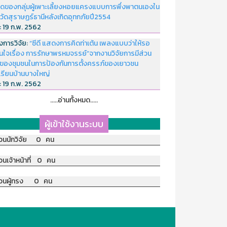
ดของกลุ่มผู้เพาะเลี้ยงหอยแครงแบบการพึ่งพาตนเองใน
หวัดสุราษฏร์ธานีหลังเกิดอุทกภัยปี2554
่:
19 ก.พ. 2562
งการวิจัย:
“ซีดี แสดงการคิดท่าเต้น เพลงแบบว่าให้รอ
อนใจเรื่อง การรักษาพรหมจรรย์”จากงานวิจัยการมีส่วน
มของชุมชนในการป้องกันการตั้งครรภ์ของเยาวชน
เรียนบ้านบางใหญ่
่:
19 ก.พ. 2562
.....อ่านทั้งหมด.....
ผู้เข้าใช้งานระบบ
วนนักวิจัย 0 คน
วนเจ้าหน้าที่ 0 คน
วนผู้ทรง 0 คน