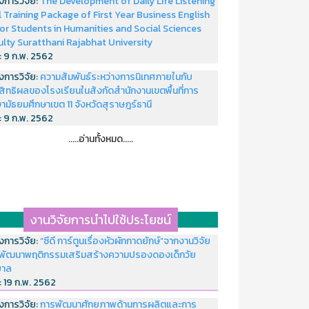
งการวิจัย:
The Development of Daily Life Listening
ll Training Package of First Year Business English
or Students in Humanities and Social Sciences
ulty Suratthani Rajabhat University
่:
9 ก.พ. 2562
งการวิจัย:
ความสัมพันธ์ระหว่างการนิเทศภายในกับ
สิทธิผลของโรงเรียนในสังกัดสำนักงานเขตพื้นที่การ
ามัธยมศึกษาเขต 11 จังหวัดสุราษฎร์ธานี
่:
9 ก.พ. 2562
.....อ่านทั้งหมด.....
งานวิจัยการนำไปใช้ประโยชน์
งการวิจัย:
“ซีดี การ์ตูนเรื่องหัวผักกาดยักษ์”จากงานวิจัย
พัฒนาพฤติกรรมเสริมสร้างความปรองดองเด็กวัย
บาล
่:
19 ก.พ. 2562
งการวิจัย:
การพัฒนาศักยภาพด้านการผลิตและการ