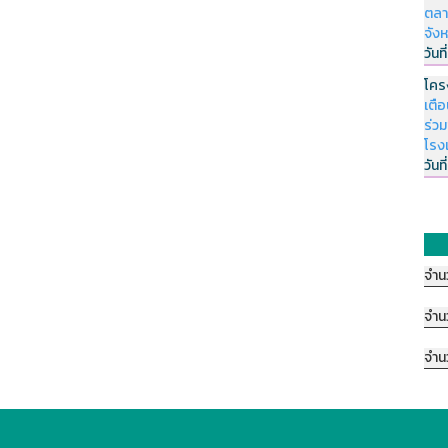
ตลา
จัง
วันที
โคร
เตื
ร่ว
โรง
วันที
จำน
จำน
จำน