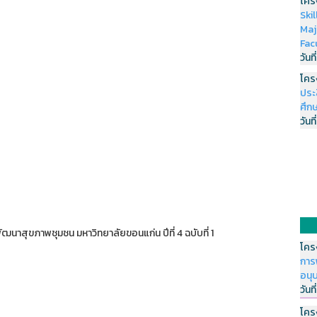
โคร
Ski
Maj
Fac
วันที
โคร
ประ
ศึกษ
วันที
นาสุขภาพชุมชน มหาวิทยาลัยขอนแก่น ปีที่ 4 ฉบับที่ 1
โคร
การ
อนุ
วันที
โคร