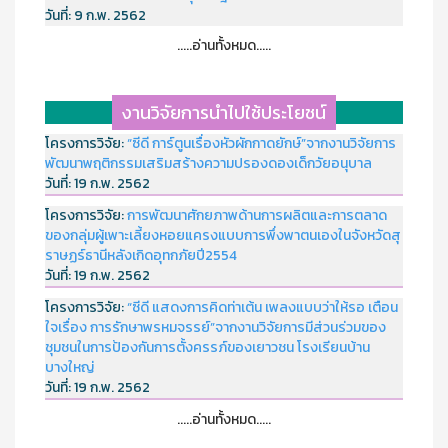
วันที่:
9 ก.พ. 2562
.....อ่านทั้งหมด.....
งานวิจัยการนำไปใช้ประโยชน์
โครงการวิจัย:
“ซีดี การ์ตูนเรื่องหัวผักกาดยักษ์”จากงานวิจัยการ
พัฒนาพฤติกรรมเสริมสร้างความปรองดองเด็กวัยอนุบาล
วันที่:
19 ก.พ. 2562
โครงการวิจัย:
การพัฒนาศักยภาพด้านการผลิตและการตลาด
ของกลุ่มผู้เพาะเลี้ยงหอยแครงแบบการพึ่งพาตนเองในจังหวัดสุ
ราษฏร์ธานีหลังเกิดอุทกภัยปี2554
วันที่:
19 ก.พ. 2562
โครงการวิจัย:
“ซีดี แสดงการคิดท่าเต้น เพลงแบบว่าให้รอ เตือน
ใจเรื่อง การรักษาพรหมจรรย์”จากงานวิจัยการมีส่วนร่วมของ
ชุมชนในการป้องกันการตั้งครรภ์ของเยาวชน โรงเรียนบ้าน
บางใหญ่
วันที่:
19 ก.พ. 2562
.....อ่านทั้งหมด.....