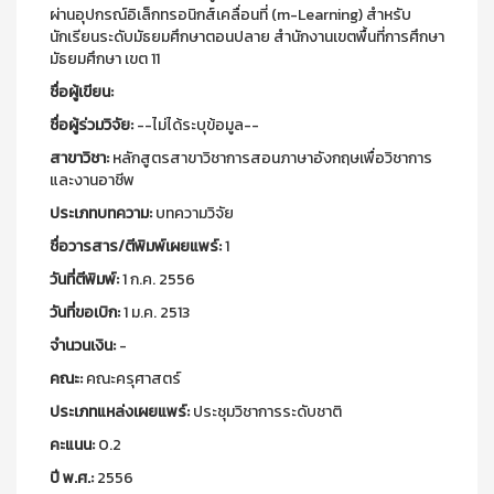
ผ่านอุปกรณ์อิเล็กทรอนิกส์เคลื่อนที่ (m-Learning) สำหรับ
นักเรียนระดับมัธยมศึกษาตอนปลาย สำนักงานเขตพื้นที่การศึกษา
มัธยมศึกษา เขต 11
ชื่อผู้เขียน:
ชื่อผู้ร่วมวิจัย:
--ไม่ได้ระบุข้อมูล--
สาขาวิชา:
หลักสูตรสาขาวิชาการสอนภาษาอังกฤษเพื่อวิชาการ
และงานอาชีพ
ประเภทบทความ:
บทความวิจัย
ชื่อวารสาร/ตีพิมพ์เผยแพร์:
1
วันที่ตีพิมพ์:
1 ก.ค. 2556
วันที่ขอเบิก:
1 ม.ค. 2513
จำนวนเงิน:
-
คณะ:
คณะครุศาสตร์
ประเภทแหล่งเผยแพร์:
ประชุมวิชาการระดับชาติ
คะแนน:
0.2
ปี พ.ศ.:
2556