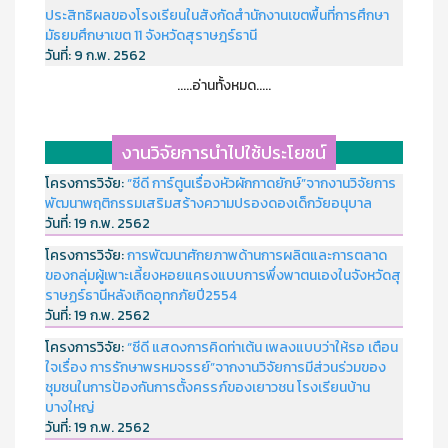
ประสิทธิผลของโรงเรียนในสังกัดสำนักงานเขตพื้นที่การศึกษา
มัธยมศึกษาเขต 11 จังหวัดสุราษฎร์ธานี
วันที่:
9 ก.พ. 2562
.....อ่านทั้งหมด.....
งานวิจัยการนำไปใช้ประโยชน์
โครงการวิจัย:
“ซีดี การ์ตูนเรื่องหัวผักกาดยักษ์”จากงานวิจัยการ
พัฒนาพฤติกรรมเสริมสร้างความปรองดองเด็กวัยอนุบาล
วันที่:
19 ก.พ. 2562
โครงการวิจัย:
การพัฒนาศักยภาพด้านการผลิตและการตลาด
ของกลุ่มผู้เพาะเลี้ยงหอยแครงแบบการพึ่งพาตนเองในจังหวัดสุ
ราษฏร์ธานีหลังเกิดอุทกภัยปี2554
วันที่:
19 ก.พ. 2562
โครงการวิจัย:
“ซีดี แสดงการคิดท่าเต้น เพลงแบบว่าให้รอ เตือน
ใจเรื่อง การรักษาพรหมจรรย์”จากงานวิจัยการมีส่วนร่วมของ
ชุมชนในการป้องกันการตั้งครรภ์ของเยาวชน โรงเรียนบ้าน
บางใหญ่
วันที่:
19 ก.พ. 2562