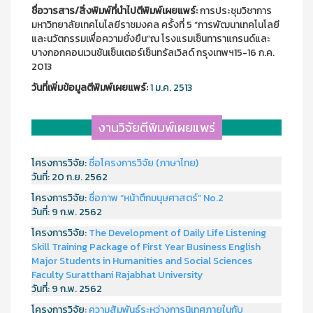
ชื่อวารสาร/สิ่งพิมพ์ที่นำไปตีพิมพ์เผยแพร์:
การประชุมวิชาการ
มหาวิทยาลัยเทคโนโลยีราชมงคล ครั้งที่ 5 “การพัฒนาเทคโนโลยี
และนวัตกรรมเพื่อความยั่งยืน”ณ โรงแรมเซ็นทาราแกรนด์และ
บางกอกคอนเวนชันเซ็นเตอร์เซ็นทรัลเวิลด์ กรุงเทพฯ15-16 ก.ค.
2013
วันที่เพิ่มข้อมูลตีพิมพ์เผยแพร์:
1 ม.ค. 2513
งานวิจัยตีพิมพ์เผยแพร่
โครงการวิจัย:
ชื่อโครงการวิจัย (ภาษาไทย)
วันที่:
20 ก.ย. 2562
โครงการวิจัย:
ชื่อภาพ “หน้าตึกมนุษศาสตร์” No.2
วันที่:
9 ก.พ. 2562
โครงการวิจัย:
The Development of Daily Life Listening
Skill Training Package of First Year Business English
Major Students in Humanities and Social Sciences
Faculty Suratthani Rajabhat University
วันที่:
9 ก.พ. 2562
โครงการวิจัย:
ความสัมพันธ์ระหว่างการนิเทศภายในกับ