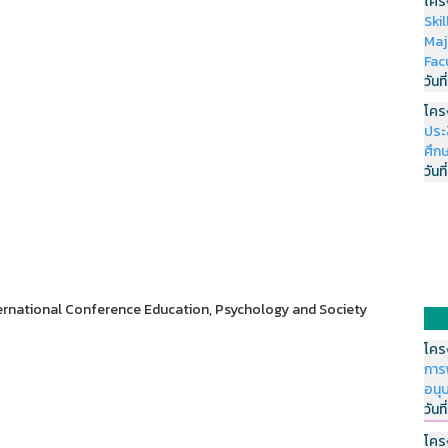
โคร
Ski
Maj
Fac
วันที
โคร
ประ
ศึกษ
วันที
ernational Conference Education, Psychology and Society
โคร
การ
อนุ
วันที
โคร