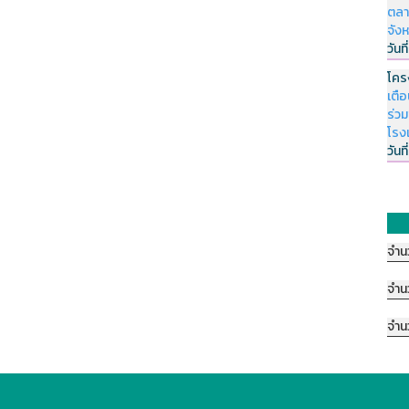
ตลา
จัง
วันที
โคร
เตื
ร่ว
โรง
วันที
จำน
จำน
จำน