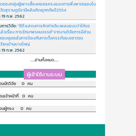
ดของกลุ่มผู้เพาะเลี้ยงหอยแครงแบบการพึ่งพาตนเองใน
หวัดสุราษฏร์ธานีหลังเกิดอุทกภัยปี2554
่:
19 ก.พ. 2562
งการวิจัย:
“ซีดี แสดงการคิดท่าเต้น เพลงแบบว่าให้รอ
อนใจเรื่อง การรักษาพรหมจรรย์”จากงานวิจัยการมีส่วน
มของชุมชนในการป้องกันการตั้งครรภ์ของเยาวชน
เรียนบ้านบางใหญ่
่:
19 ก.พ. 2562
.....อ่านทั้งหมด.....
ผู้เข้าใช้งานระบบ
วนนักวิจัย 0 คน
วนเจ้าหน้าที่ 0 คน
วนผู้ทรง 0 คน