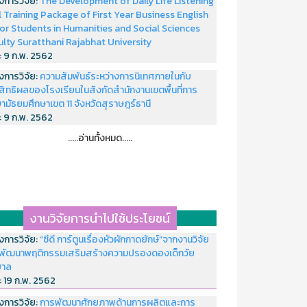
งการวิจัย:
The Development of Daily Life Listening
ll Training Package of First Year Business English
or Students in Humanities and Social Sciences
ulty Suratthani Rajabhat University
่:
9 ก.พ. 2562
งการวิจัย:
ความสัมพันธ์ระหว่างการนิเทศภายในกับ
สิทธิผลของโรงเรียนในสังกัดสำนักงานเขตพื้นที่การ
ามัธยมศึกษาเขต 11 จังหวัดสุราษฎร์ธานี
่:
9 ก.พ. 2562
.....อ่านทั้งหมด.....
งานวิจัยการนำไปใช้ประโยชน์
งการวิจัย:
“ซีดี การ์ตูนเรื่องหัวผักกาดยักษ์”จากงานวิจัย
พัฒนาพฤติกรรมเสริมสร้างความปรองดองเด็กวัย
บาล
่:
19 ก.พ. 2562
งการวิจัย:
การพัฒนาศักยภาพด้านการผลิตและการ