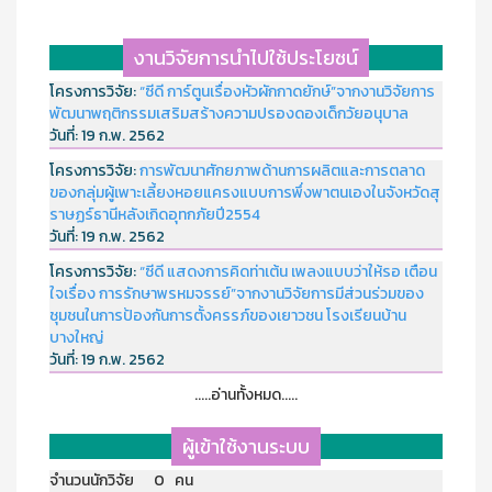
งานวิจัยการนำไปใช้ประโยชน์
โครงการวิจัย:
“ซีดี การ์ตูนเรื่องหัวผักกาดยักษ์”จากงานวิจัยการ
พัฒนาพฤติกรรมเสริมสร้างความปรองดองเด็กวัยอนุบาล
วันที่:
19 ก.พ. 2562
โครงการวิจัย:
การพัฒนาศักยภาพด้านการผลิตและการตลาด
ของกลุ่มผู้เพาะเลี้ยงหอยแครงแบบการพึ่งพาตนเองในจังหวัดสุ
ราษฏร์ธานีหลังเกิดอุทกภัยปี2554
วันที่:
19 ก.พ. 2562
โครงการวิจัย:
“ซีดี แสดงการคิดท่าเต้น เพลงแบบว่าให้รอ เตือน
ใจเรื่อง การรักษาพรหมจรรย์”จากงานวิจัยการมีส่วนร่วมของ
ชุมชนในการป้องกันการตั้งครรภ์ของเยาวชน โรงเรียนบ้าน
บางใหญ่
วันที่:
19 ก.พ. 2562
.....อ่านทั้งหมด.....
ผู้เข้าใช้งานระบบ
จำนวนนักวิจัย 0 คน