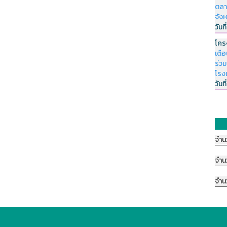
ตลา
จัง
วันที
โคร
เตื
ร่ว
โรง
วันที
จำน
จำน
จำน