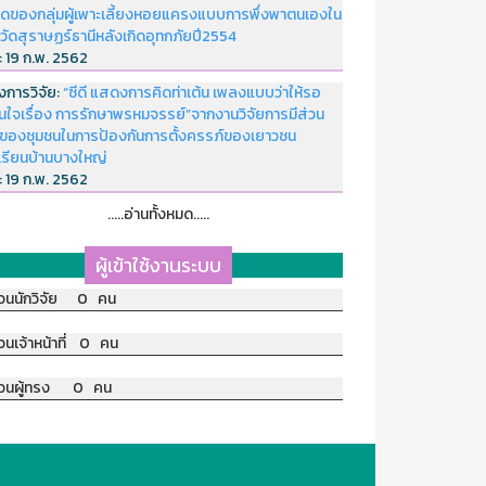
ดของกลุ่มผู้เพาะเลี้ยงหอยแครงแบบการพึ่งพาตนเองใน
หวัดสุราษฏร์ธานีหลังเกิดอุทกภัยปี2554
่:
19 ก.พ. 2562
งการวิจัย:
“ซีดี แสดงการคิดท่าเต้น เพลงแบบว่าให้รอ
อนใจเรื่อง การรักษาพรหมจรรย์”จากงานวิจัยการมีส่วน
มของชุมชนในการป้องกันการตั้งครรภ์ของเยาวชน
เรียนบ้านบางใหญ่
่:
19 ก.พ. 2562
.....อ่านทั้งหมด.....
ผู้เข้าใช้งานระบบ
วนนักวิจัย 0 คน
วนเจ้าหน้าที่ 0 คน
วนผู้ทรง 0 คน