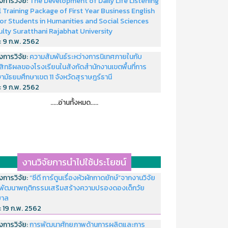
งการวิจัย:
The Development of Daily Life Listening
ll Training Package of First Year Business English
or Students in Humanities and Social Sciences
ulty Suratthani Rajabhat University
่:
9 ก.พ. 2562
งการวิจัย:
ความสัมพันธ์ระหว่างการนิเทศภายในกับ
สิทธิผลของโรงเรียนในสังกัดสำนักงานเขตพื้นที่การ
ามัธยมศึกษาเขต 11 จังหวัดสุราษฎร์ธานี
่:
9 ก.พ. 2562
.....อ่านทั้งหมด.....
งานวิจัยการนำไปใช้ประโยชน์
งการวิจัย:
“ซีดี การ์ตูนเรื่องหัวผักกาดยักษ์”จากงานวิจัย
พัฒนาพฤติกรรมเสริมสร้างความปรองดองเด็กวัย
บาล
่:
19 ก.พ. 2562
งการวิจัย:
การพัฒนาศักยภาพด้านการผลิตและการ