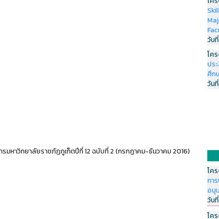
โคร
Ski
Maj
Fac
วันที
โคร
ประ
ศึกษ
วันที
รมหาวิทยาลัยราชภัฏภูเก็ตปีที่ 12 ฉบับที่ 2 (กรกฎาคม-ธันวาคม 2016)
โคร
การ
อนุ
วันที
โคร