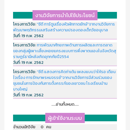
งานวิจัยการนำไปใช้ประโยชน์
โครงการวิจัย:
“ซีดี การ์ตูนเรื่องหัวผักกาดยักษ์”จากงานวิจัยการ
พัฒนาพฤติกรรมเสริมสร้างความปรองดองเด็กวัยอนุบาล
วันที่:
19 ก.พ. 2562
โครงการวิจัย:
การพัฒนาศักยภาพด้านการผลิตและการตลาด
ของกลุ่มผู้เพาะเลี้ยงหอยแครงแบบการพึ่งพาตนเองในจังหวัดสุ
ราษฏร์ธานีหลังเกิดอุทกภัยปี2554
วันที่:
19 ก.พ. 2562
โครงการวิจัย:
“ซีดี แสดงการคิดท่าเต้น เพลงแบบว่าให้รอ เตือน
ใจเรื่อง การรักษาพรหมจรรย์”จากงานวิจัยการมีส่วนร่วมของ
ชุมชนในการป้องกันการตั้งครรภ์ของเยาวชน โรงเรียนบ้าน
บางใหญ่
วันที่:
19 ก.พ. 2562
.....อ่านทั้งหมด.....
ผู้เข้าใช้งานระบบ
จำนวนนักวิจัย 0 คน