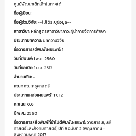
ศูนย์พัฒนาเด็กเล็กในภาคใต้
ชื่อผู้เขียน:
ชื่อผู้ร่วมวิจัย:
--ไม่ได้ระบุข้อมูล--
สาขาวิชา:
หลักสูตรสาขาวิชาภาวะผู้นำการจัดการศึกษา
ประเภทบทความ:
บทความวิจัย
ชื่อวารสาร/ตีพิมพ์เผยแพร์:
1
วันที่ตีพิมพ์:
1 พ.ค. 2560
วันที่ขอเบิก:
1 ม.ค. 2513
จำนวนเงิน:
-
คณะ:
คณะครุศาสตร์
ประเภทแหล่งเผยแพร์:
TCI 2
คะแนน:
0.6
ปี พ.ศ.:
2560
ชื่อวารสาร/สิ่งพิมพ์ที่นำไปตีพิมพ์เผยแพร์:
วารสารมนุษย์
ศาสตร์และสังคมศาสตร์, ปีที่ 9 ฉบับที่ 2 (พฤษภาคม -
สิงหาคม)พ.ศ.2017