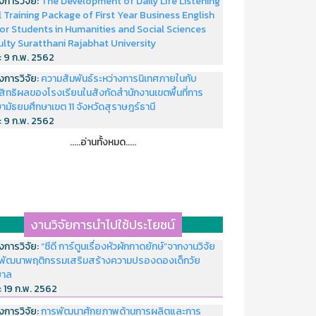
งการวิจัย:
The Development of Daily Life Listening
ll Training Package of First Year Business English
or Students in Humanities and Social Sciences
ulty Suratthani Rajabhat University
่:
9 ก.พ. 2562
งการวิจัย:
ความสัมพันธ์ระหว่างการนิเทศภายในกับ
สิทธิผลของโรงเรียนในสังกัดสำนักงานเขตพื้นที่การ
ามัธยมศึกษาเขต 11 จังหวัดสุราษฎร์ธานี
่:
9 ก.พ. 2562
.....อ่านทั้งหมด.....
งานวิจัยการนำไปใช้ประโยชน์
งการวิจัย:
“ซีดี การ์ตูนเรื่องหัวผักกาดยักษ์”จากงานวิจัย
พัฒนาพฤติกรรมเสริมสร้างความปรองดองเด็กวัย
บาล
่:
19 ก.พ. 2562
งการวิจัย:
การพัฒนาศักยภาพด้านการผลิตและการ