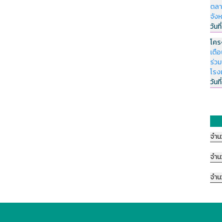
ตลา
จัง
วันที
โคร
เตื
ร่ว
โรง
วันที
จำน
จำน
จำน