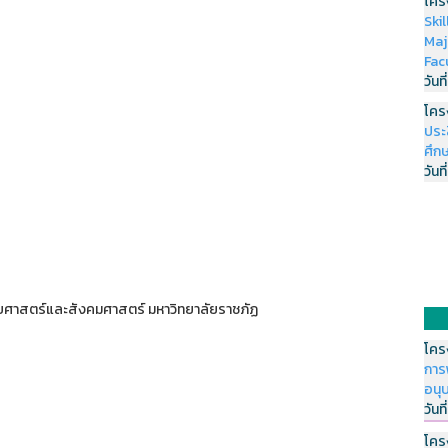
โคร
Ski
Maj
Fac
วันที
โคร
ประ
ศึกษ
วันที
ศาสตร์และสังคมศาสตร์ มหาวิทยาลัยราชภัฏ
โคร
การ
อนุ
วันที
โคร