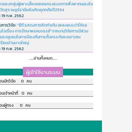
ดของกลุ่มผู้เพาะเลี้ยงหอยแครงแบบการพึ่งพาตนเองใน
หวัดสุราษฏร์ธานีหลังเกิดอุทกภัยปี2554
่:
19 ก.พ. 2562
งการวิจัย:
“ซีดี แสดงการคิดท่าเต้น เพลงแบบว่าให้รอ
อนใจเรื่อง การรักษาพรหมจรรย์”จากงานวิจัยการมีส่วน
มของชุมชนในการป้องกันการตั้งครรภ์ของเยาวชน
เรียนบ้านบางใหญ่
่:
19 ก.พ. 2562
.....อ่านทั้งหมด.....
ผู้เข้าใช้งานระบบ
วนนักวิจัย 0 คน
วนเจ้าหน้าที่ 0 คน
วนผู้ทรง 0 คน