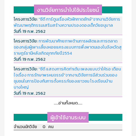
งานวิจัยการนำไปใช้ประโยชน์
โครงการวิจัย:
“ซีดี การ์ตูนเรื่องหัวผักกาดยักษ์”จากงานวิจัยการ
พัฒนาพฤติกรรมเสริมสร้างความปรองดองเด็กวัยอนุบาล
วันที่:
19 ก.พ. 2562
โครงการวิจัย:
การพัฒนาศักยภาพด้านการผลิตและการตลาด
ของกลุ่มผู้เพาะเลี้ยงหอยแครงแบบการพึ่งพาตนเองในจังหวัดสุ
ราษฏร์ธานีหลังเกิดอุทกภัยปี2554
วันที่:
19 ก.พ. 2562
โครงการวิจัย:
“ซีดี แสดงการคิดท่าเต้น เพลงแบบว่าให้รอ เตือน
ใจเรื่อง การรักษาพรหมจรรย์”จากงานวิจัยการมีส่วนร่วมของ
ชุมชนในการป้องกันการตั้งครรภ์ของเยาวชน โรงเรียนบ้าน
บางใหญ่
วันที่:
19 ก.พ. 2562
.....อ่านทั้งหมด.....
ผู้เข้าใช้งานระบบ
จำนวนนักวิจัย 0 คน