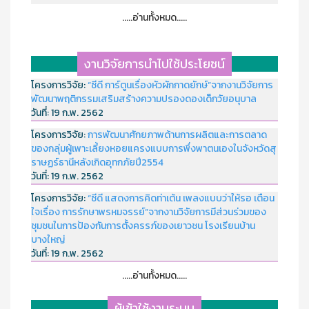
.....อ่านทั้งหมด.....
งานวิจัยการนำไปใช้ประโยชน์
โครงการวิจัย:
“ซีดี การ์ตูนเรื่องหัวผักกาดยักษ์”จากงานวิจัยการ
พัฒนาพฤติกรรมเสริมสร้างความปรองดองเด็กวัยอนุบาล
วันที่:
19 ก.พ. 2562
โครงการวิจัย:
การพัฒนาศักยภาพด้านการผลิตและการตลาด
ของกลุ่มผู้เพาะเลี้ยงหอยแครงแบบการพึ่งพาตนเองในจังหวัดสุ
ราษฏร์ธานีหลังเกิดอุทกภัยปี2554
วันที่:
19 ก.พ. 2562
โครงการวิจัย:
“ซีดี แสดงการคิดท่าเต้น เพลงแบบว่าให้รอ เตือน
ใจเรื่อง การรักษาพรหมจรรย์”จากงานวิจัยการมีส่วนร่วมของ
ชุมชนในการป้องกันการตั้งครรภ์ของเยาวชน โรงเรียนบ้าน
บางใหญ่
วันที่:
19 ก.พ. 2562
.....อ่านทั้งหมด.....
ผู้เข้าใช้งานระบบ