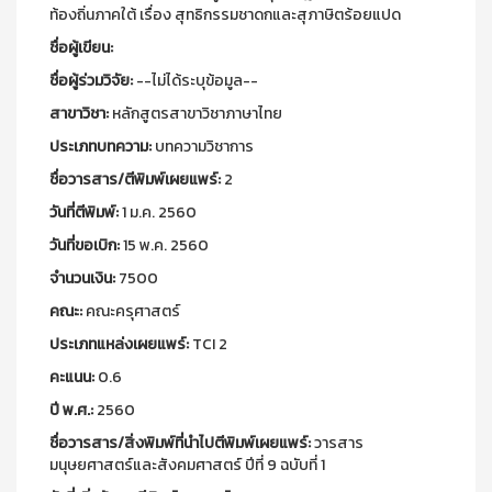
ท้องถิ่นภาคใต้ เรื่อง สุทธิกรรมชาดกและสุภาษิตร้อยแปด
ชื่อผู้เขียน:
ชื่อผู้ร่วมวิจัย:
--ไม่ได้ระบุข้อมูล--
สาขาวิชา:
หลักสูตรสาขาวิชาภาษาไทย
ประเภทบทความ:
บทความวิชาการ
ชื่อวารสาร/ตีพิมพ์เผยแพร์:
2
วันที่ตีพิมพ์:
1 ม.ค. 2560
วันที่ขอเบิก:
15 พ.ค. 2560
จำนวนเงิน:
7500
คณะ:
คณะครุศาสตร์
ประเภทแหล่งเผยแพร์:
TCI 2
คะแนน:
0.6
ปี พ.ศ.:
2560
ชื่อวารสาร/สิ่งพิมพ์ที่นำไปตีพิมพ์เผยแพร์:
วารสาร
มนุษยศาสตร์และสังคมศาสตร์ ปีที่ 9 ฉบับที่ 1