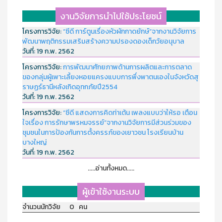
งานวิจัยการนำไปใช้ประโยชน์
โครงการวิจัย:
“ซีดี การ์ตูนเรื่องหัวผักกาดยักษ์”จากงานวิจัยการ
พัฒนาพฤติกรรมเสริมสร้างความปรองดองเด็กวัยอนุบาล
วันที่:
19 ก.พ. 2562
โครงการวิจัย:
การพัฒนาศักยภาพด้านการผลิตและการตลาด
ของกลุ่มผู้เพาะเลี้ยงหอยแครงแบบการพึ่งพาตนเองในจังหวัดสุ
ราษฏร์ธานีหลังเกิดอุทกภัยปี2554
วันที่:
19 ก.พ. 2562
โครงการวิจัย:
“ซีดี แสดงการคิดท่าเต้น เพลงแบบว่าให้รอ เตือน
ใจเรื่อง การรักษาพรหมจรรย์”จากงานวิจัยการมีส่วนร่วมของ
ชุมชนในการป้องกันการตั้งครรภ์ของเยาวชน โรงเรียนบ้าน
บางใหญ่
วันที่:
19 ก.พ. 2562
.....อ่านทั้งหมด.....
ผู้เข้าใช้งานระบบ
จำนวนนักวิจัย 0 คน