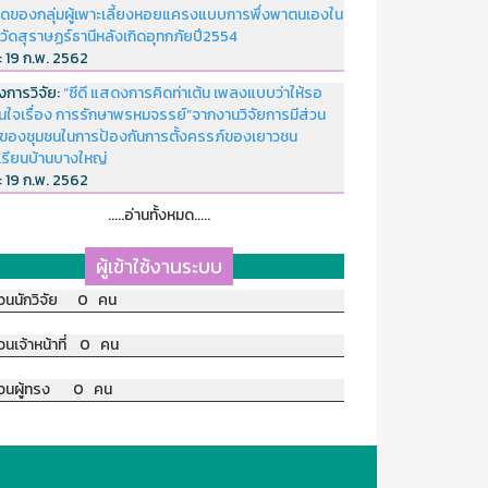
ดของกลุ่มผู้เพาะเลี้ยงหอยแครงแบบการพึ่งพาตนเองใน
หวัดสุราษฏร์ธานีหลังเกิดอุทกภัยปี2554
่:
19 ก.พ. 2562
งการวิจัย:
“ซีดี แสดงการคิดท่าเต้น เพลงแบบว่าให้รอ
อนใจเรื่อง การรักษาพรหมจรรย์”จากงานวิจัยการมีส่วน
มของชุมชนในการป้องกันการตั้งครรภ์ของเยาวชน
เรียนบ้านบางใหญ่
่:
19 ก.พ. 2562
.....อ่านทั้งหมด.....
ผู้เข้าใช้งานระบบ
วนนักวิจัย 0 คน
วนเจ้าหน้าที่ 0 คน
วนผู้ทรง 0 คน