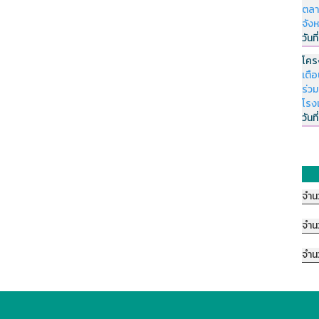
ตลา
จัง
วันที
โคร
เตื
ร่ว
โรง
วันที
จำน
จำน
จำน