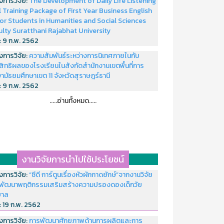
งการวิจัย:
The Development of Daily Life Listening
ll Training Package of First Year Business English
or Students in Humanities and Social Sciences
ulty Suratthani Rajabhat University
่:
9 ก.พ. 2562
งการวิจัย:
ความสัมพันธ์ระหว่างการนิเทศภายในกับ
สิทธิผลของโรงเรียนในสังกัดสำนักงานเขตพื้นที่การ
ามัธยมศึกษาเขต 11 จังหวัดสุราษฎร์ธานี
่:
9 ก.พ. 2562
.....อ่านทั้งหมด.....
งานวิจัยการนำไปใช้ประโยชน์
งการวิจัย:
“ซีดี การ์ตูนเรื่องหัวผักกาดยักษ์”จากงานวิจัย
พัฒนาพฤติกรรมเสริมสร้างความปรองดองเด็กวัย
บาล
่:
19 ก.พ. 2562
งการวิจัย:
การพัฒนาศักยภาพด้านการผลิตและการ