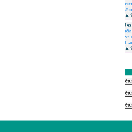
ตลา
จัง
วันที
โคร
เตื
ร่ว
โรง
วันที
จำน
จำน
จำน