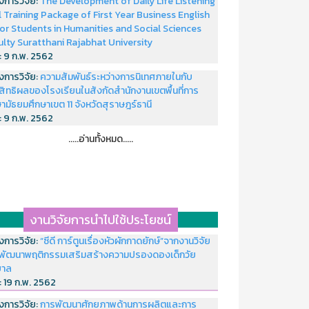
งการวิจัย:
The Development of Daily Life Listening
ll Training Package of First Year Business English
or Students in Humanities and Social Sciences
ulty Suratthani Rajabhat University
่:
9 ก.พ. 2562
งการวิจัย:
ความสัมพันธ์ระหว่างการนิเทศภายในกับ
สิทธิผลของโรงเรียนในสังกัดสำนักงานเขตพื้นที่การ
ามัธยมศึกษาเขต 11 จังหวัดสุราษฎร์ธานี
่:
9 ก.พ. 2562
.....อ่านทั้งหมด.....
งานวิจัยการนำไปใช้ประโยชน์
งการวิจัย:
“ซีดี การ์ตูนเรื่องหัวผักกาดยักษ์”จากงานวิจัย
พัฒนาพฤติกรรมเสริมสร้างความปรองดองเด็กวัย
บาล
่:
19 ก.พ. 2562
งการวิจัย:
การพัฒนาศักยภาพด้านการผลิตและการ