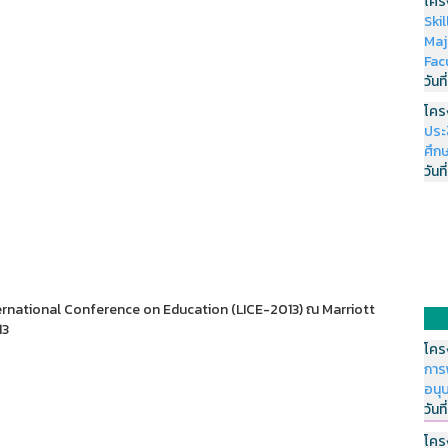
โคร
Ski
Maj
Fac
วันที
โคร
ประ
ศึกษ
วันที
rnational Conference on Education (LICE-2013) ณ Marriott
13
โคร
การ
อนุ
วันที
โคร