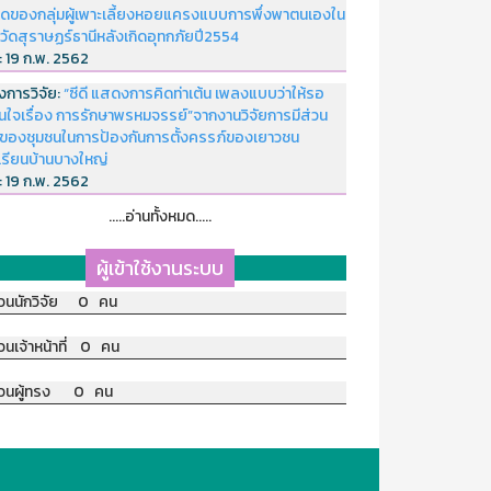
ดของกลุ่มผู้เพาะเลี้ยงหอยแครงแบบการพึ่งพาตนเองใน
หวัดสุราษฏร์ธานีหลังเกิดอุทกภัยปี2554
่:
19 ก.พ. 2562
งการวิจัย:
“ซีดี แสดงการคิดท่าเต้น เพลงแบบว่าให้รอ
อนใจเรื่อง การรักษาพรหมจรรย์”จากงานวิจัยการมีส่วน
มของชุมชนในการป้องกันการตั้งครรภ์ของเยาวชน
เรียนบ้านบางใหญ่
่:
19 ก.พ. 2562
.....อ่านทั้งหมด.....
ผู้เข้าใช้งานระบบ
วนนักวิจัย 0 คน
วนเจ้าหน้าที่ 0 คน
วนผู้ทรง 0 คน