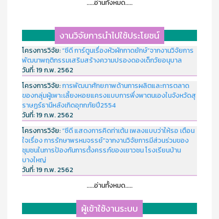
.....อ่านทั้งหมด.....
งานวิจัยการนำไปใช้ประโยชน์
โครงการวิจัย:
“ซีดี การ์ตูนเรื่องหัวผักกาดยักษ์”จากงานวิจัยการ
พัฒนาพฤติกรรมเสริมสร้างความปรองดองเด็กวัยอนุบาล
วันที่:
19 ก.พ. 2562
โครงการวิจัย:
การพัฒนาศักยภาพด้านการผลิตและการตลาด
ของกลุ่มผู้เพาะเลี้ยงหอยแครงแบบการพึ่งพาตนเองในจังหวัดสุ
ราษฏร์ธานีหลังเกิดอุทกภัยปี2554
วันที่:
19 ก.พ. 2562
โครงการวิจัย:
“ซีดี แสดงการคิดท่าเต้น เพลงแบบว่าให้รอ เตือน
ใจเรื่อง การรักษาพรหมจรรย์”จากงานวิจัยการมีส่วนร่วมของ
ชุมชนในการป้องกันการตั้งครรภ์ของเยาวชน โรงเรียนบ้าน
บางใหญ่
วันที่:
19 ก.พ. 2562
.....อ่านทั้งหมด.....
ผู้เข้าใช้งานระบบ