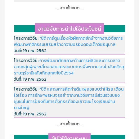
.....อ่านทั้งหมด.....
งานวิจัยการนำไปใช้ประโยชน์
โครงการวิจัย:
“ซีดี การ์ตูนเรื่องหัวผักกาดยักษ์”จากงานวิจัยการ
พัฒนาพฤติกรรมเสริมสร้างความปรองดองเด็กวัยอนุบาล
วันที่:
19 ก.พ. 2562
โครงการวิจัย:
การพัฒนาศักยภาพด้านการผลิตและการตลาด
ของกลุ่มผู้เพาะเลี้ยงหอยแครงแบบการพึ่งพาตนเองในจังหวัดสุ
ราษฏร์ธานีหลังเกิดอุทกภัยปี2554
วันที่:
19 ก.พ. 2562
โครงการวิจัย:
“ซีดี แสดงการคิดท่าเต้น เพลงแบบว่าให้รอ เตือน
ใจเรื่อง การรักษาพรหมจรรย์”จากงานวิจัยการมีส่วนร่วมของ
ชุมชนในการป้องกันการตั้งครรภ์ของเยาวชน โรงเรียนบ้าน
บางใหญ่
วันที่:
19 ก.พ. 2562
.....อ่านทั้งหมด.....
ผู้เข้าใช้งานระบบ