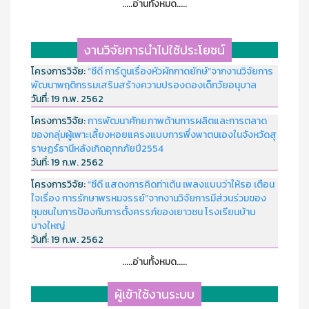
.....อ่านทั้งหมด.....
งานวิจัยการนำไปใช้ประโยชน์
โครงการวิจัย:
“ซีดี การ์ตูนเรื่องหัวผักกาดยักษ์”จากงานวิจัยการ
พัฒนาพฤติกรรมเสริมสร้างความปรองดองเด็กวัยอนุบาล
วันที่:
19 ก.พ. 2562
โครงการวิจัย:
การพัฒนาศักยภาพด้านการผลิตและการตลาด
ของกลุ่มผู้เพาะเลี้ยงหอยแครงแบบการพึ่งพาตนเองในจังหวัดสุ
ราษฏร์ธานีหลังเกิดอุทกภัยปี2554
วันที่:
19 ก.พ. 2562
โครงการวิจัย:
“ซีดี แสดงการคิดท่าเต้น เพลงแบบว่าให้รอ เตือน
ใจเรื่อง การรักษาพรหมจรรย์”จากงานวิจัยการมีส่วนร่วมของ
ชุมชนในการป้องกันการตั้งครรภ์ของเยาวชน โรงเรียนบ้าน
บางใหญ่
วันที่:
19 ก.พ. 2562
.....อ่านทั้งหมด.....
ผู้เข้าใช้งานระบบ