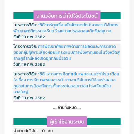
งานวิจัยการนำไปใช้ประโยชน์
โครงการวิจัย:
“ซีดี การ์ตูนเรื่องหัวผักกาดยักษ์”จากงานวิจัยการ
พัฒนาพฤติกรรมเสริมสร้างความปรองดองเด็กวัยอนุบาล
วันที่:
19 ก.พ. 2562
โครงการวิจัย:
การพัฒนาศักยภาพด้านการผลิตและการตลาด
ของกลุ่มผู้เพาะเลี้ยงหอยแครงแบบการพึ่งพาตนเองในจังหวัดสุ
ราษฏร์ธานีหลังเกิดอุทกภัยปี2554
วันที่:
19 ก.พ. 2562
โครงการวิจัย:
“ซีดี แสดงการคิดท่าเต้น เพลงแบบว่าให้รอ เตือน
ใจเรื่อง การรักษาพรหมจรรย์”จากงานวิจัยการมีส่วนร่วมของ
ชุมชนในการป้องกันการตั้งครรภ์ของเยาวชน โรงเรียนบ้าน
บางใหญ่
วันที่:
19 ก.พ. 2562
.....อ่านทั้งหมด.....
ผู้เข้าใช้งานระบบ
จำนวนนักวิจัย 0 คน